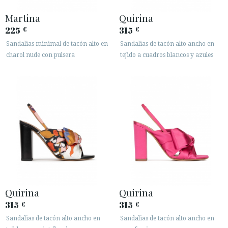
Martina
Quirina
225
315
€
€
Sandalias minimal de tacón alto en
Sandalias de tacón alto ancho en
charol nude con pulsera
tejido a cuadros blancos y azules
Quirina
Quirina
315
315
€
€
Sandalias de tacón alto ancho en
Sandalias de tacón alto ancho en