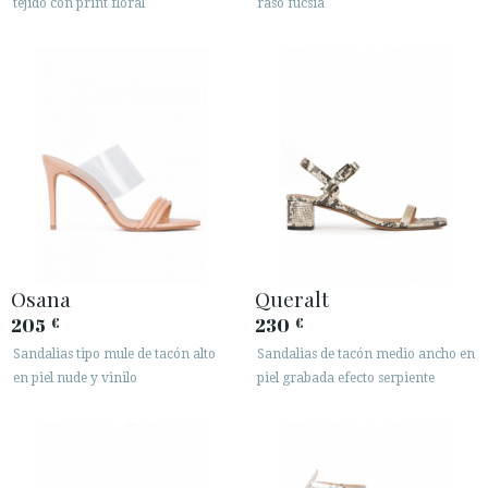
tejido con print floral
raso fucsia
Osana
Queralt
205
230
€
€
Sandalias tipo mule de tacón alto
Sandalias de tacón medio ancho en
en piel nude y vinilo
piel grabada efecto serpiente