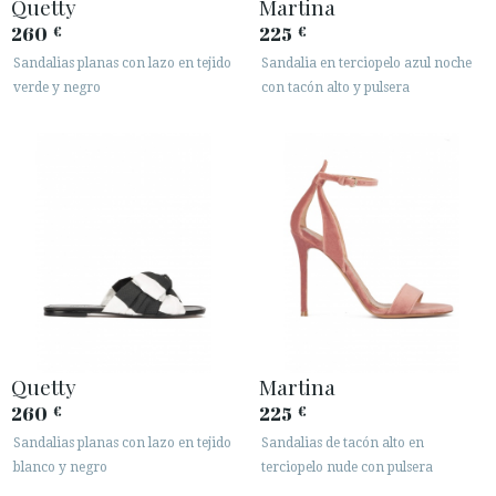
Quetty
Martina
260
225
€
€
Sandalias planas con lazo en tejido
Sandalia en terciopelo azul noche
verde y negro
con tacón alto y pulsera
Quetty
Martina
260
225
€
€
Sandalias planas con lazo en tejido
Sandalias de tacón alto en
blanco y negro
terciopelo nude con pulsera