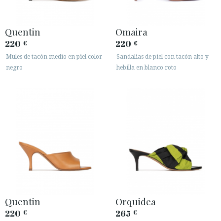
Quentin
Omaira
220
220
€
€
Mules de tacón medio en piel color
Sandalias de piel con tacón alto y
negro
hebilla en blanco roto
Quentin
Orquidea
220
265
€
€