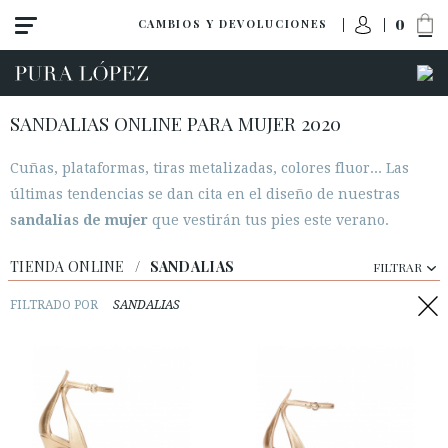
0
CAMBIOS Y DEVOLUCIONES
SANDALIAS ONLINE PARA MUJER 2020
Cuñas, plataformas, tiras metalizadas, colores fluor... Las
Ver todo
últimas tendencias se dan cita en el diseño de nuestras
Novedades
sandalias de mujer
que vestirán tus pies este verano.
Zapatos
TIENDA ONLINE
/
SANDALIAS
FILTRAR
Sandalias
Cuñas-plataformas
FILTRADO POR
SANDALIAS
Tacon alto
Tacon medio
Planos