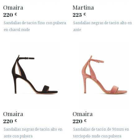
· AVISO LEGAL
Omaira
Martina
220
225
€
€






Sandalias de tacón fino con pulsera
Sandalias negras de tacón alto en
en charol nude
ante
ÁREA DE CLIENTES B2B
SECURE WEB SSL CERTIFICATE
© 2026 PURA LOPEZ
Omaira
Omaira
220
220
€
€
Sandalias negras de tacón alto en
Sandalias de tacón de 90mm en
ante con pulsera
terciopelo nude con pulsera