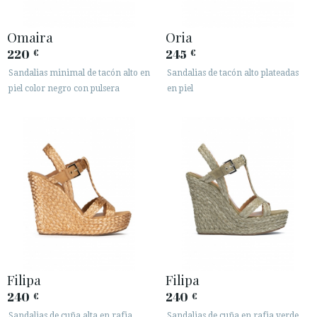
Omaira
Oria
220
245
€
€
Sandalias minimal de tacón alto en
Sandalias de tacón alto plateadas
piel color negro con pulsera
en piel
Filipa
Filipa
240
240
€
€
Sandalias de cuña alta en rafia
Sandalias de cuña en rafia verde