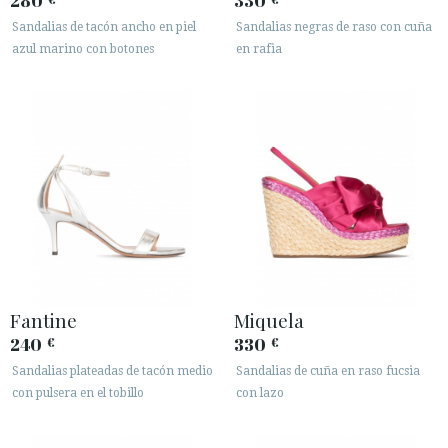
280
330
Sandalias de tacón ancho en piel
Sandalias negras de raso con cuña
azul marino con botones
en rafia
Fantine
Miquela
240
330
€
€
Sandalias plateadas de tacón medio
Sandalias de cuña en raso fucsia
con pulsera en el tobillo
con lazo