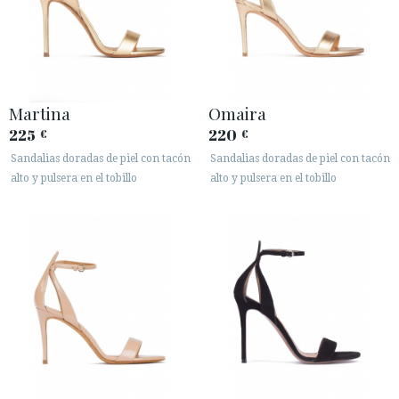
Martina
Omaira
225
220
€
€
Sandalias doradas de piel con tacón
Sandalias doradas de piel con tacón
ACCESO A MI PEDIDO
alto y pulsera en el tobillo
alto y pulsera en el tobillo
ESPAÑOL
ENGLISH
PAÍS: БЪЛГАРИЯ / BULGARY
· ATENCIÓN AL CLIENTE
· ENVÍOS
· CAMBIOS Y DEVOLUCIONES
· POLÍTICA DE PRIVACIDAD
· TÉRMINOS Y CONDICIONES