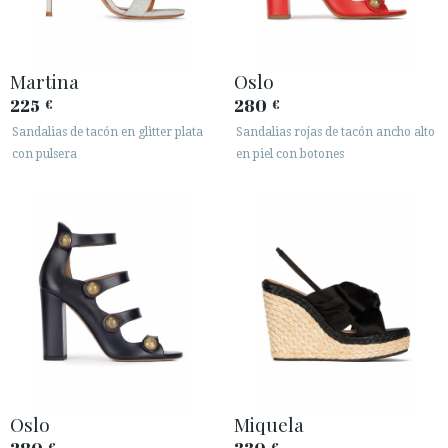
Martina
Oslo
225
280
€
€
Sandalias de tacón en glitter plata
Sandalias rojas de tacón ancho alto
con pulsera
en piel con botones
Oslo
Miquela
€
€