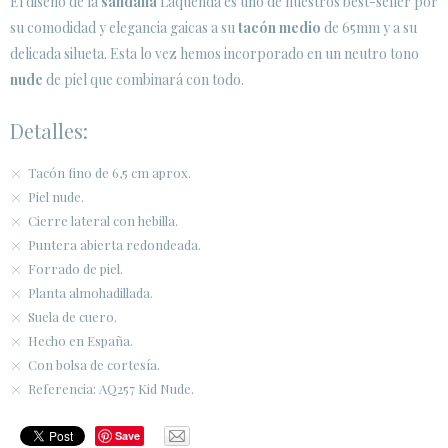
El diseño de la
sandalia
Laquenda es uno de nuestros best-seller por
su comodidad y elegancia gaicas a su
tacón medio
de 65mm y a su
ÁREA DE CLIENTES B2B
delicada silueta. Esta lo vez hemos incorporado en un neutro tono
SECURE WEB SSL CERTIFICATE
© 2026 PURA LOPEZ
nude
de piel que combinará con todo.
Detalles:
Tacón fino de 6,5 cm aprox.
Piel nude.
Cierre lateral con hebilla.
Puntera abierta redondeada.
Forrado de piel.
Planta almohadillada.
Suela de cuero.
Hecho en España.
Con bolsa de cortesía.
Referencia: AQ257 Kid Nude.
Save