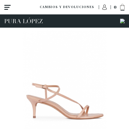
0
CAMBIOS Y DEVOLUCIONES
Ver todo
Zapatos
Sandalias
Tacón alto
Tacón medio