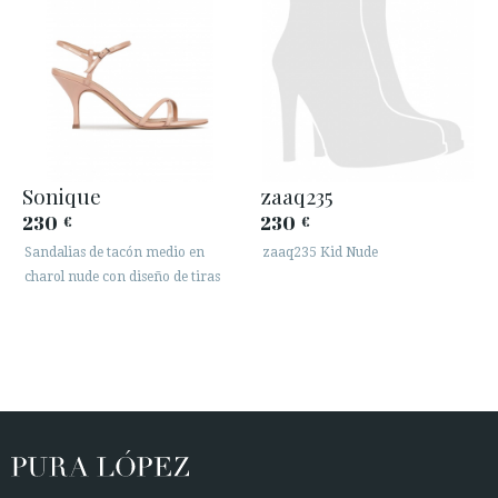
Sonique
zaaq235
230
230
€
€
Sandalias de tacón medio en
zaaq235 Kid Nude
charol nude con diseño de tiras