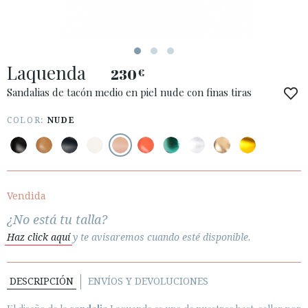
Laquenda
230
€
ACCESO A MI PEDIDO
Sandalias de tacón medio en piel nude con finas tiras
ESPAÑOL
ENGLISH
COLOR:
NUDE
PAÍS: БЪЛГАРИЯ / BULGARY
· ATENCIÓN AL CLIENTE
· ENVÍOS
Vendida
· CAMBIOS Y DEVOLUCIONES
¿No está tu talla?
· POLÍTICA DE PRIVACIDAD
Haz click aquí
y te avisaremos cuando esté disponible.
· TÉRMINOS Y CONDICIONES
· AVISO LEGAL
DESCRIPCIÓN
ENVÍOS Y DEVOLUCIONES





