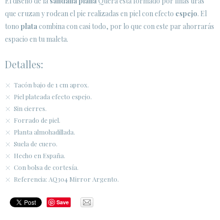
El diseño de la
sandalia plana
Quera está formado por finas tiras
que cruzan y rodean el pie realizadas en piel con efecto
espejo
. El
tono
plata
combina con casi todo, por lo que con este par ahorrarás
espacio en tu maleta.
Detalles:
Tacón bajo de 1 cm aprox.
Piel plateada efecto espejo.
Sin cierres.
Forrado de piel.
Planta almohadillada.
Suela de cuero.
Hecho en España.
Con bolsa de cortesía.
Referencia: AQ304 Mirror Argento.
Save