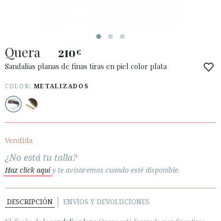
ESPAÑOL
ENGLISH
PAÍS: БЪЛГАРИЯ / BULGARY
Quera
210
€
· ATENCIÓN AL CLIENTE
· ENVÍOS
Sandalias planas de finas tiras en piel color plata
· CAMBIOS Y DEVOLUCIONES
COLOR:
METALIZADOS
· POLÍTICA DE PRIVACIDAD
· TÉRMINOS Y CONDICIONES
· AVISO LEGAL
Vendida






¿No está tu talla?
Haz click aquí
y te avisaremos cuando esté disponible.
ÁREA DE CLIENTES B2B
SECURE WEB SSL CERTIFICATE
© 2026 PURA LOPEZ
DESCRIPCIÓN
ENVÍOS Y DEVOLUCIONES