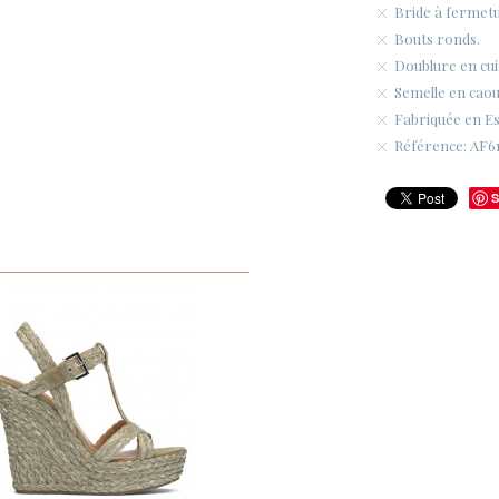
Bride à fermetur
Bouts ronds.
Doublure en cui
Semelle en caou
Fabriquée en E
Référence: AF61
S