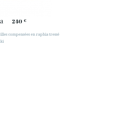
pa
240
€
illes compensées en raphia tressé
aki