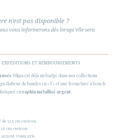
re n'est pas disponible ?
ous vous informerons dès lorsqu'elle sera
EXPÉDITIONS ET REMBOURSEMENTS
pensée
Filipa est déjà un badge dans nos collections
ign flatteur de bandes en «T» et une fermeture à boucle
 fabriqueé en
raphia métallisé argent
.
 de 12,5 cm environ.
3,5 cm environ.
é argent. Daim gris.