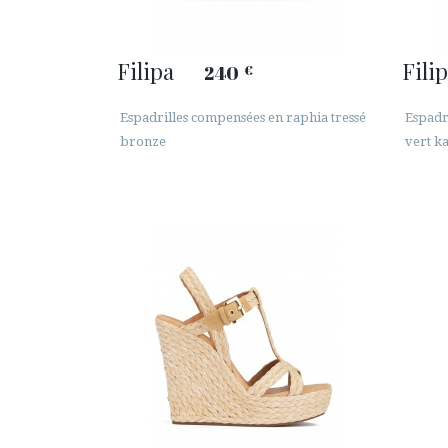
Filipa
Fili
240
€
Espadrilles compensées en raphia tressé
Espadr
bronze
vert k