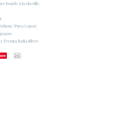
e boucle à la cheville.
r.
tchouc 'Pura Lopez'.
spagne.
1 Trenza Rafia Silver.
ave