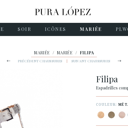
NE
SOIR
ICÔNES
MARIÉE
PLW
MARIÉE
/
MARIÉE
/
FILIPA
PRÉCÉDENT CHAUSSURES
|
SUIVANT CHAUSSURES
Filipa
Espadrilles com
COULEUR:
MÉT