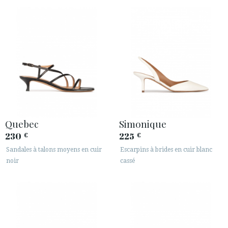
· INFORMATION LÉGALE






ESPACE CLIENTS B2B
SECURE WEB SSL CERTIFICATE
© 2026 PURA LOPEZ
Quebec
Simonique
230
225
€
€
Sandales à talons moyens en cuir
Escarpins à brides en cuir blanc
noir
cassé