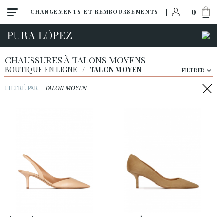
0
CHANGEMENTS ET REMBOURSEMENTS
CHAUSSURES À TALONS MOYENS
BOUTIQUE EN LIGNE
/
TALON MOYEN
FILTRER
FILTRÉ PAR
TALON MOYEN
Toute la collection
Noveautés
Escarpins
Sandales
Compensées
Talon haut
Talon moyen
Chaussures plates