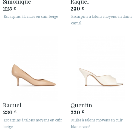
Simonique
Raquel
225
230
€
€
Escarpins à brides en cuir beige
Escarpins à talons moyens en daim
camel
ACCÈS À MA COMMANDE
ESPAÑOL
ENGLISH
PAYS: BELGIË / BELGIQUE
· SERVICE CLIENT
Raquel
Quentin
· EXPÉDITIONS
230
220
€
€
· CHANGEMENTS ET REMBOURSEMENTS
Escarpins à talons moyens en cuir
Mules à talons moyens en cuir
· POLITIQUE DE CONFIDENTIALITÉ
beige
blanc cassé
· TERMES ET CONDITIONS