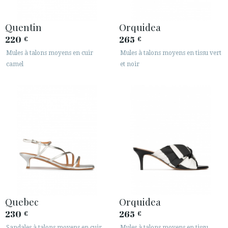
Quentin
Orquidea
220
265
€
€
Mules à talons moyens en cuir
Mules à talons moyens en tissu vert
camel
et noir
Quebec
Orquidea
230
265
€
€
Sandales à talons moyens en cuir
Mules à talons moyens en tissu