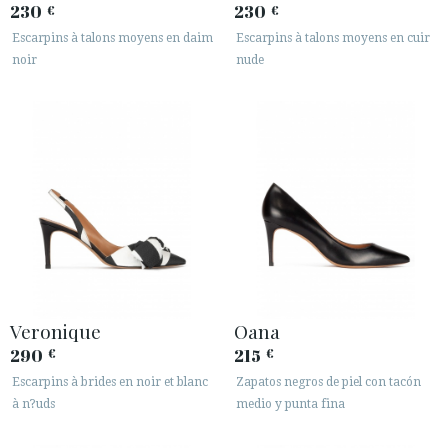
230
230
€
€
Escarpins à talons moyens en daim
Escarpins à talons moyens en cuir
noir
nude
Veronique
Oana
290
215
€
€
Escarpins à brides en noir et blanc
Zapatos negros de piel con tacón
à n?uds
medio y punta fina