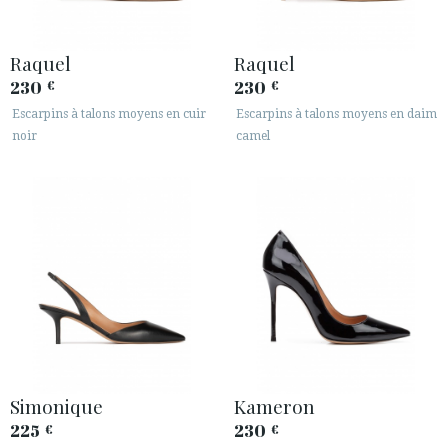
Raquel
Raquel
230
230
€
€
Escarpins à talons moyens en cuir
Escarpins à talons moyens en daim
noir
camel
Simonique
Kameron
225
230
€
€