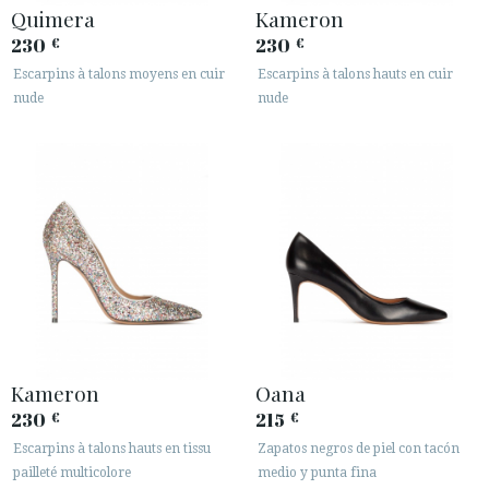
Quimera
Kameron
230
230
€
€
Escarpins à talons moyens en cuir
Escarpins à talons hauts en cuir
nude
nude
Kameron
Oana
230
215
€
€
Escarpins à talons hauts en tissu
Zapatos negros de piel con tacón
pailleté multicolore
medio y punta fina