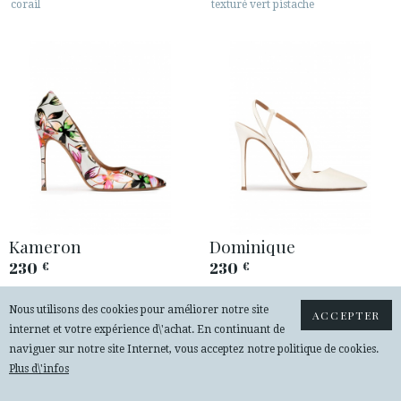
corail
texturé vert pistache
Kameron
Dominique
230
230
€
€
Chaussures pointue avec talon fin
Escarpins à brides en cuir blanc
Nous utilisons des cookies pour améliorer notre site
de 11 cm en imprimé fleur
cassé
ACCEPTER
internet et votre expérience d\'achat. En continuant de
naviguer sur notre site Internet, vous acceptez notre politique de cookies.
Plus d\'infos