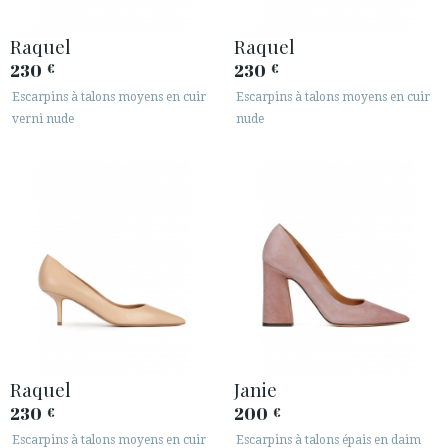
Raquel
Raquel
230
230
€
€
Escarpins à talons moyens en cuir
Escarpins à talons moyens en cuir
verni nude
nude
Raquel
Janie
230
200
€
€
Escarpins à talons moyens en cuir
Escarpins à talons épais en daim