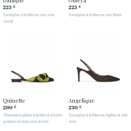
225
225
€
€
Escarpins à brides en cuir rose
Escarpins à brides en cuir blanc
corail
Quinette
Angelique
290
230
€
€
Chaussures plates à brides et à bouts
Escarpins à brides en raphia et cuir
pointus en tissu noir et vert
noir