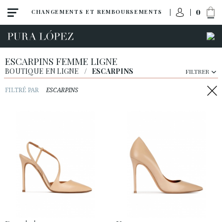
0
CHANGEMENTS ET REMBOURSEMENTS
ESCARPINS FEMME LIGNE
BOUTIQUE EN LIGNE
/
ESCARPINS
FILTRER
FILTRÉ PAR
ESCARPINS
Toute la collection
Noveautés
Escarpins
Sandales
Compensées
Talon haut
Talon moyen
Chaussures plates