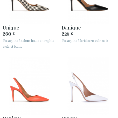
Unique
Danique
260
225
€
€
Escarpins à talons hauts en raphia
Escarpins à brides en cuir noir
noir et blanc
Danique
Omeya