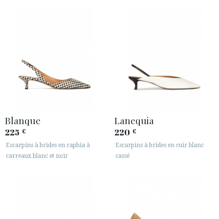
Blanque
Lanequia
225
220
€
€
Escarpins à brides en raphia à
Escarpins à brides en cuir blanc
carreaux blanc et noir
cassé