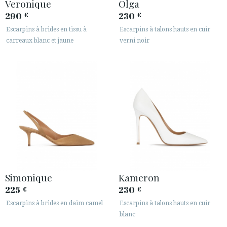
Veronique
Olga
290
230
€
€
Escarpins à brides en tissu à
Escarpins à talons hauts en cuir
carreaux blanc et jaune
verni noir
Simonique
Kameron
225
230
€
€
Escarpins à brides en daim camel
Escarpins à talons hauts en cuir
blanc