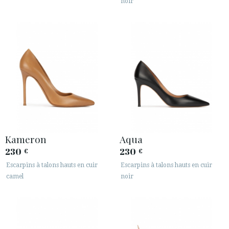
noir
Kameron
Aqua
230
230
€
€
Escarpins à talons hauts en cuir
Escarpins à talons hauts en cuir
camel
noir