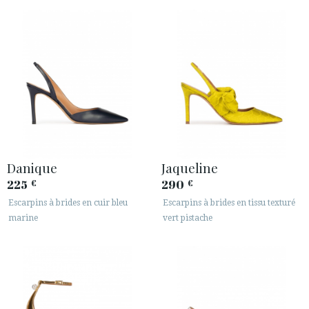
· INFORMATION LÉGALE






ESPACE CLIENTS B2B
SECURE WEB SSL CERTIFICATE
© 2026 PURA LOPEZ
Danique
Jaqueline
225
290
€
€
Escarpins à brides en cuir bleu
Escarpins à brides en tissu texturé
marine
vert pistache