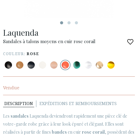
ESPAÑOL
ENGLISH
PAYS: OTHER COUNTRIES / OTROS PAÍSES
Laquenda
· SERVICE CLIENT
· EXPÉDITIONS
Sandales à talons moyens en cuir rose corail
· CHANGEMENTS ET REMBOURSEMENTS
COULEUR:
ROSE
· POLITIQUE DE CONFIDENTIALITÉ
· TERMES ET CONDITIONS
· INFORMATION LÉGALE
Vendue






DESCRIPTION
EXPÉDITIONS ET REMBOURSEMENTS
ESPACE CLIENTS B2B
Les
sandales
Laquenda deviendront rapidement une pièce clé de
SECURE WEB SSL CERTIFICATE
© 2026 PURA LOPEZ
votre-garde robe grâce à leur look épuré et élégant. Elles sont
réalisées à partir de fines
bandes
en cuir
rose corail
, possèdent des