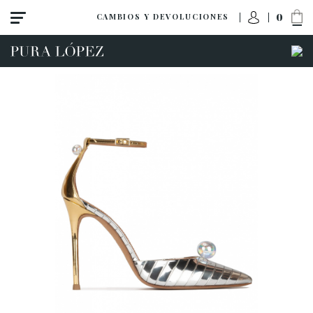
0
CAMBIOS Y DEVOLUCIONES
Ver todo
Zapatos
Sandalias
Tacón alto
Tacón medio