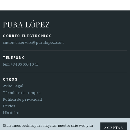
CORREO ELECTRÓNICO
customerservice@puralopez.com
TELÉFONO
telf.
+34 96 665 10 45
OTROS
Aviso Legal
Términos de compra
Política de privacidad
Envíos
Histórico
Sitemap
Utilizamos cookies para mejorar nuestro sitio web y su
Cambios y devoluciones
ACEPTAR