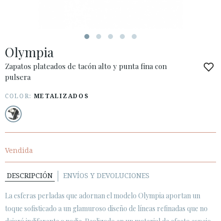
Olympia
ACCESO A MI PEDIDO
Zapatos plateados de tacón alto y punta fina con
pulsera
ESPAÑOL
ENGLISH
PAÍS: OTHER COUNTRIES / OTROS PAÍSES
COLOR:
METALIZADOS
· ATENCIÓN AL CLIENTE
· ENVÍOS
· CAMBIOS Y DEVOLUCIONES
Vendida
· POLÍTICA DE PRIVACIDAD
· TÉRMINOS Y CONDICIONES
DESCRIPCIÓN
ENVÍOS Y DEVOLUCIONES
· AVISO LEGAL
La esferas perladas que adornan el modelo Olympia aportan un
toque sofisticado a un glamuroso diseño de líneas refinadas que no





