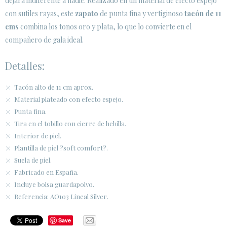
dejará indiferente a nadie. Realizado en un material de efecto espejo
con sutiles rayas, este
zapato
de punta fina y vertiginoso
tacón de 11
ÁREA DE CLIENTES B2B
cms
combina los tonos oro y plata, lo que lo convierte en el
SECURE WEB SSL CERTIFICATE
compañero de gala ideal.
© 2026 PURA LOPEZ
Detalles:
Tacón alto de 11 cm aprox.
Material plateado con efecto espejo.
Punta fina.
Tira en el tobillo con cierre de hebilla.
Interior de piel.
Plantilla de piel ?soft comfort?.
Suela de piel.
Fabricado en España.
Incluye bolsa guardapolvo.
Referencia: AO103 Lineal Silver.
Save