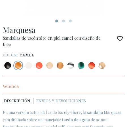
ESPAÑOL
ENGLISH
PAÍS: OTHER COUNTRIES / OTROS PAÍSES
Marquesa
· ATENCIÓN AL CLIENTE
· ENVÍOS
Sandalias de tacón alto en piel camel con diseño de
tiras
· CAMBIOS Y DEVOLUCIONES
· POLÍTICA DE PRIVACIDAD
COLOR:
CAMEL
· TÉRMINOS Y CONDICIONES
· AVISO LEGAL






Vendida
DESCRIPCIÓN
ENVÍOS Y DEVOLUCIONES
ÁREA DE CLIENTES B2B
SECURE WEB SSL CERTIFICATE
© 2026 PURA LOPEZ
En una versión actual del estilo barely-there, la
sandalia
Marquesa
está diseñada sobre un manejable
tacón de aguja
de 90mm.