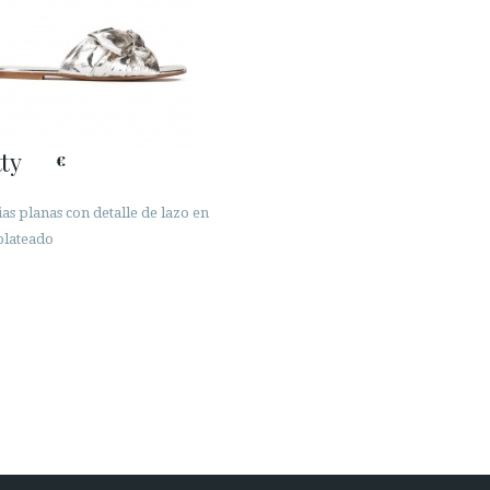
ty
€
as planas con detalle de lazo en
plateado