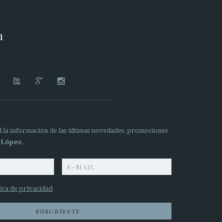
n




il la información de las últimas novedades, promociones
 López
.
tica de privacidad
SUSCRÍBETE