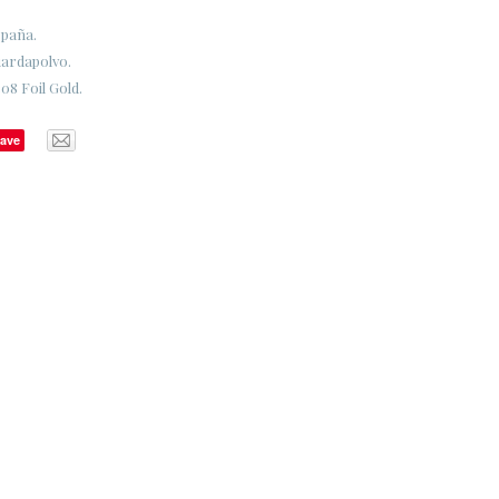
spaña.
uardapolvo.
08 Foil Gold.
ave