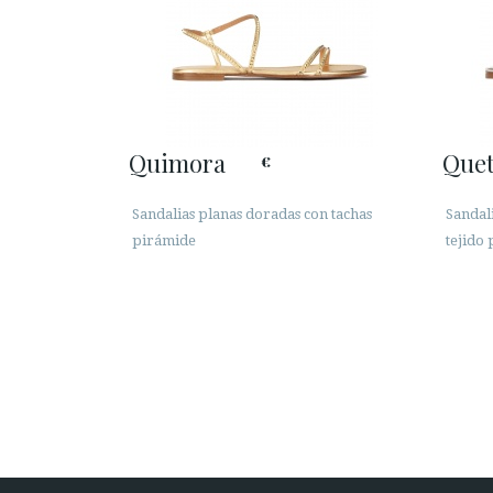
Quimora
Quet
€
Sandalias planas doradas con tachas
Sandali
pirámide
tejido 