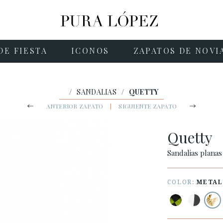
DE FIESTA
ICONOS
ZAPATOS DE NOVI
/
SANDALIAS
/
QUETTY
ANTERIOR ZAPATO
|
SIGUIENTE ZAPATO
Quetty
Sandalias planas
COLOR:
METAL