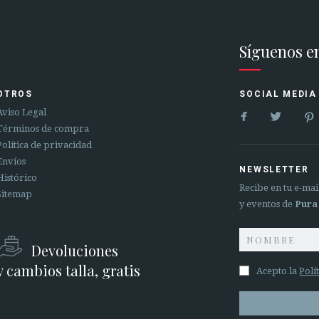
Síguenos e
OTROS
SOCIAL MEDIA


Aviso Legal
Términos de compra
Política de privacidad
Envíos
NEWSLETTER
Histórico
Recibe en tu e-ma
Sitemap
y eventos de
Pura
Devoluciones
y cambios talla, gratis
Acepto la
Polí