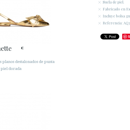
Suela de piel.
Fabricado en E
Incluye bolsa g
Referencia: AQ3
S
ette
€
s planos destalonados de punta
n piel dorada