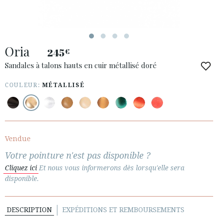
Oria
245
€
ACCÈS À MA COMMANDE
Sandales à talons hauts en cuir métallisé doré
ESPAÑOL
ENGLISH
COULEUR:
MÉTALLISÉ
PAYS: POLSKA
· SERVICE CLIENT
· EXPÉDITIONS
Vendue
· CHANGEMENTS ET REMBOURSEMENTS
Votre pointure n'est pas disponible ?
· POLITIQUE DE CONFIDENTIALITÉ
Cliquez ici
Et nous vous informerons dès lorsqu'elle sera
· TERMES ET CONDITIONS
disponible.
· INFORMATION LÉGALE
DESCRIPTION
EXPÉDITIONS ET REMBOURSEMENTS





