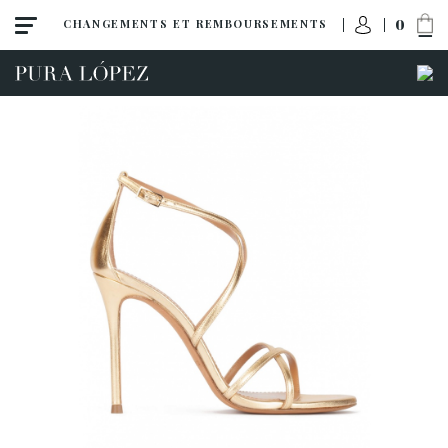
0
CHANGEMENTS ET REMBOURSEMENTS
Toutes
Escarpins
Sandales
Talon haut
Talon moyen