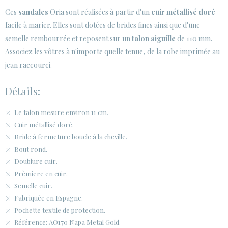
Ces
sandales
Oria sont réalisées à partir d'un
cuir métallisé doré
ESPACE CLIENTS B2B
facile à marier. Elles sont dotées de brides fines ainsi que d'une
semelle rembourrée et reposent sur un
SECURE WEB SSL CERTIFICATE
talon aiguille
de 110 mm.
© 2026 PURA LOPEZ
Associez les vôtres à n'importe quelle tenue, de la robe imprimée au
jean raccourci.
Détails:
Le talon mesure environ 11 cm.
Cuir métallisé doré.
Bride à fermeture boucle à la cheville.
Bout rond.
Doublure cuir.
Prèmiere en cuir.
Semelle cuir.
Fabriquée en Espagne.
Pochette textile de protection.
Référence: AO170 Napa Metal Gold.