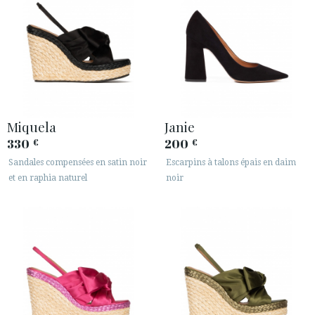
Miquela
Janie
330
200
€
€
Sandales compensées en satin noir
Escarpins à talons épais en daim
et en raphia naturel
noir