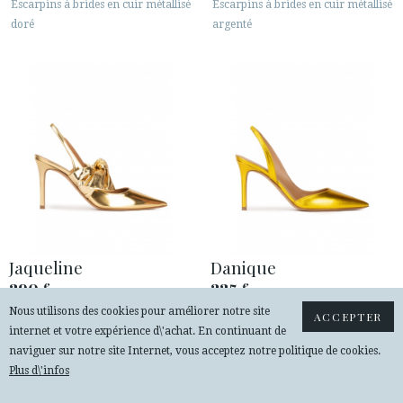
Escarpins à brides en cuir métallisé
Escarpins à brides en cuir métallisé
doré
argenté
Jaqueline
Danique
290
225
€
€
Nous utilisons des cookies pour améliorer notre site
Escarpins à brides en cuir métallisé
Escarpins à brides en cuir métallisé
ACCEPTER
internet et votre expérience d\'achat. En continuant de
doré
jaune
naviguer sur notre site Internet, vous acceptez notre politique de cookies.
Plus d\'infos