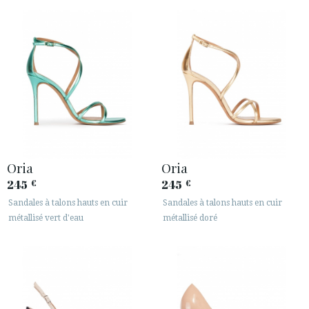






ESPACE CLIENTS B2B
SECURE WEB SSL CERTIFICATE
© 2026 PURA LOPEZ
Oria
Oria
245
245
€
€
Sandales à talons hauts en cuir
Sandales à talons hauts en cuir
métallisé vert d'eau
métallisé doré