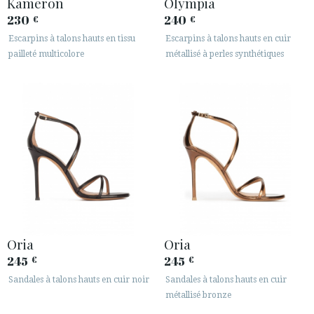
Kameron
Olympia
230
240
€
€
Escarpins à talons hauts en tissu
Escarpins à talons hauts en cuir
pailleté multicolore
métallisé à perles synthétiques
ACCÈS À MA COMMANDE
ESPAÑOL
ENGLISH
PAYS: POLSKA
· SERVICE CLIENT
· EXPÉDITIONS
Oria
Oria
· CHANGEMENTS ET REMBOURSEMENTS
245
245
€
€
· POLITIQUE DE CONFIDENTIALITÉ
Sandales à talons hauts en cuir noir
Sandales à talons hauts en cuir
· TERMES ET CONDITIONS
métallisé bronze
· INFORMATION LÉGALE