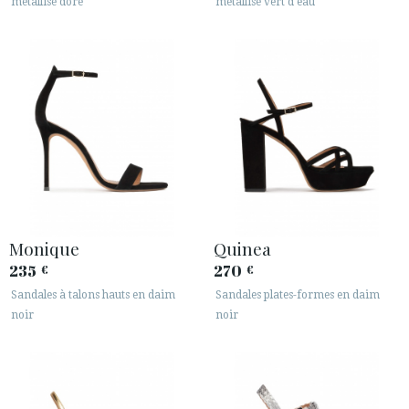
métallisé doré
métallisé vert d'eau
Monique
Quinea
235
270
€
€
Sandales à talons hauts en daim
Sandales plates-formes en daim
noir
noir