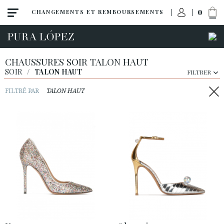
0
CHANGEMENTS ET REMBOURSEMENTS
CHAUSSURES SOIR TALON HAUT
SOIR
/
TALON HAUT
FILTRER
FILTRÉ PAR
TALON HAUT
Toute la collection
Talon haut
Talon moyen
Chaussures plates
Chaussures
Sandales
Compensées