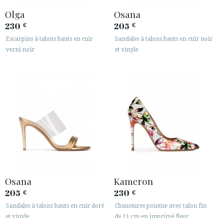
Olga
Osana
230
205
€
€
Escarpins à talons hauts en cuir
Sandales à talons hauts en cuir noir
verni noir
et vinyle
Osana
Kameron
205
230
€
€
Sandales à talons hauts en cuir doré
Chaussures pointue avec talon fin
et vinyle
de 11 cm en imprimé fleur