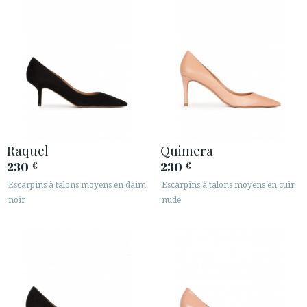
SECURE WEB SSL CERTIFICATE
© 2026 PURA LOPEZ
Raquel
Quimera
230
230
€
€
Escarpins à talons moyens en daim
Escarpins à talons moyens en cuir
noir
nude