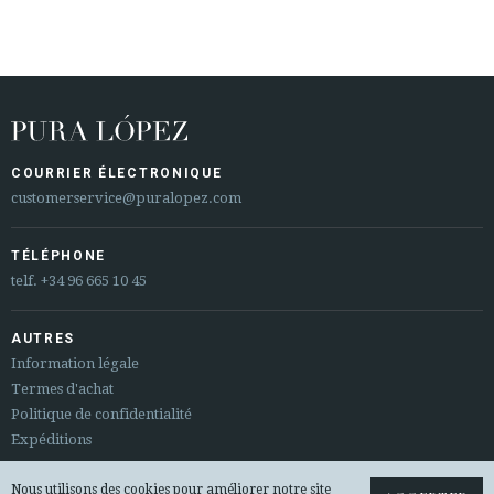
COURRIER ÉLECTRONIQUE
customerservice@puralopez.com
TÉLÉPHONE
telf.
+34 96 665 10 45
AUTRES
Information légale
Termes d'achat
Politique de confidentialité
Expéditions
Sitemap
Nous utilisons des cookies pour améliorer notre site