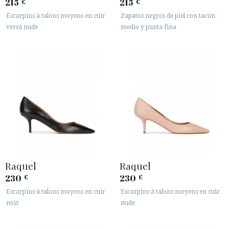
215
215
€
€
Escarpins à talons moyens en cuir
Zapatos negros de piel con tacón
verni nude
medio y punta fina
ACCÈS À MA COMMANDE
ESPAÑOL
ENGLISH
PAYS: MONACO
· SERVICE CLIENT
· EXPÉDITIONS
· CHANGEMENTS ET REMBOURSEMENTS
· POLITIQUE DE CONFIDENTIALITÉ
· TERMES ET CONDITIONS
Raquel
Raquel
· INFORMATION LÉGALE
230
230
€
€
Escarpins à talons moyens en cuir
Escarpins à talons moyens en cuir






noir
nude
ESPACE CLIENTS B2B