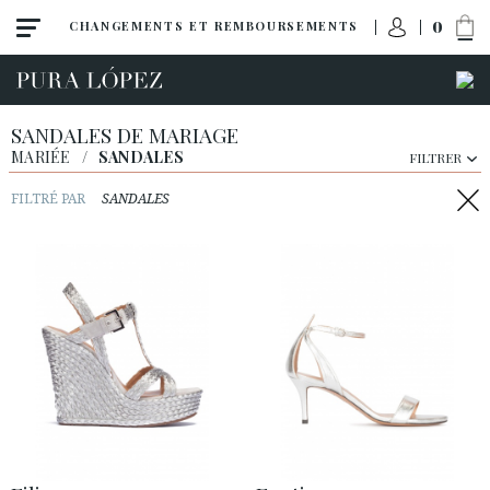
0
CHANGEMENTS ET REMBOURSEMENTS
SANDALES DE MARIAGE
MARIÉE
/
SANDALES
FILTRER
FILTRÉ PAR
SANDALES
Toutes
Escarpins
Sandales
Talon haut
Talon moyen