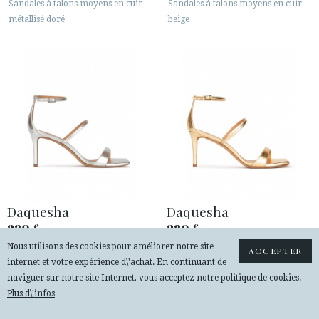
Sandales à talons moyens en cuir
Sandales à talons moyens en cuir
métallisé doré
beige
Daquesha
Daquesha
230
230
€
€
Nous utilisons des cookies pour améliorer notre site
Sandales à talons moyens en cuir
Sandales à talons moyens en cuir
ACCEPTER
internet et votre expérience d\'achat. En continuant de
métallisé argenté
métallisé doré
naviguer sur notre site Internet, vous acceptez notre politique de cookies.
Plus d\'infos