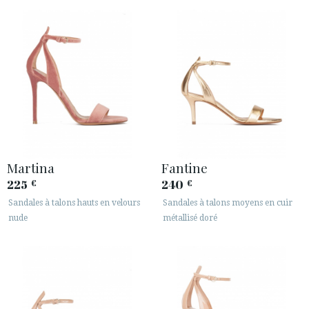
ESPACE CLIENTS B2B
SECURE WEB SSL CERTIFICATE
© 2026 PURA LOPEZ
Martina
Fantine
225
240
€
€
Sandales à talons hauts en velours
Sandales à talons moyens en cuir
nude
métallisé doré