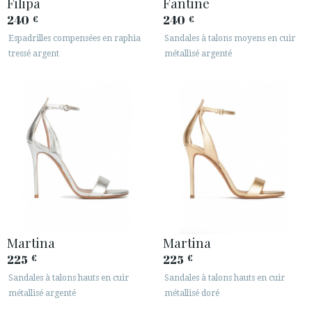
Filipa
Fantine
240
240
€
€
Espadrilles compensées en raphia
Sandales à talons moyens en cuir
tressé argent
métallisé argenté
ACCÈS À MA COMMANDE
ESPAÑOL
ENGLISH
PAYS: MONACO
· SERVICE CLIENT
· EXPÉDITIONS
· CHANGEMENTS ET REMBOURSEMENTS
· POLITIQUE DE CONFIDENTIALITÉ
Martina
Martina
· TERMES ET CONDITIONS
225
225
€
€
· INFORMATION LÉGALE
Sandales à talons hauts en cuir
Sandales à talons hauts en cuir
métallisé argenté
métallisé doré





