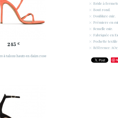
Bride à fermetur
Bout rond.
Doublure cuir.
Prèmiere en cui
Semelle cuir.
Fabriquée en E
Pochette textile
245
€
Référence: AO1
s à talons hauts en daim rose
S