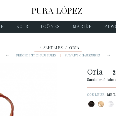
NE
SOIR
ICÔNES
MARIÉE
PLW
/
SANDALES
/
ORIA
PRÉCÉDENT CHAUSSURES
|
SUIVANT CHAUSSURES
Oria
2
Sandales à talon
COULEUR:
MÉT