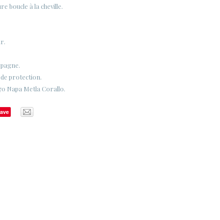
e boucle à la cheville.
r.
spagne.
 de protection.
70 Napa Metla Corallo.
ave