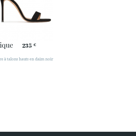
ique
235
€
s à talons hauts en daim noir