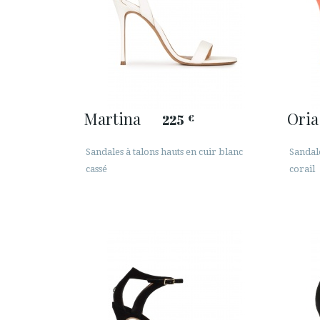
Martina
Oria
225
€
Sandales à talons hauts en cuir blanc
Sandale
cassé
corail