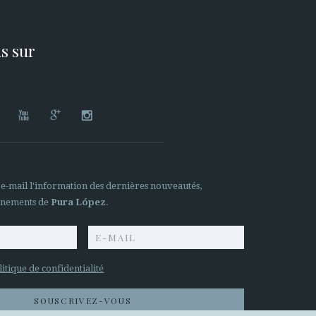
s sur




 e-mail l'information des dernières nouveautés,
ènements de
Pura López
.
litique de confidentialité
SOUSCRIVEZ-VOUS