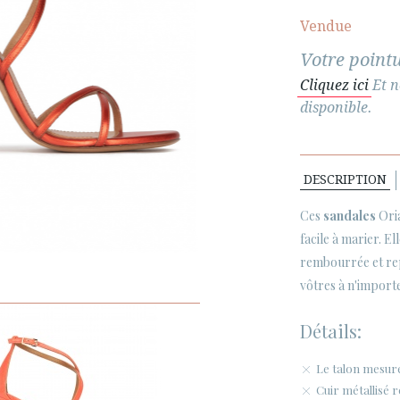
Vendue
Votre pointu
Cliquez ici
Et n
disponible.
DESCRIPTION
Ces
sandales
Oria
facile à marier. El
rembourrée et re
vôtres à n'import
Détails:
Le talon mesure
Cuir métallisé r