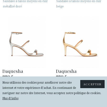
Sandales à talons moyens en cuir
Sandales à talons moyens en cuir
métallisé doré
beige
Daquesha
Daquesha
230
230
€
€
Nous utilisons des cookies pour améliorer notre site
Sandales à talons moyens en cuir
Sandales à talons moyens en cuir
ACCEPTER
internet et votre expérience d\'achat. En continuant de
métallisé argenté
métallisé doré
naviguer sur notre site Internet, vous acceptez notre politique de cookies.
Plus d\'infos