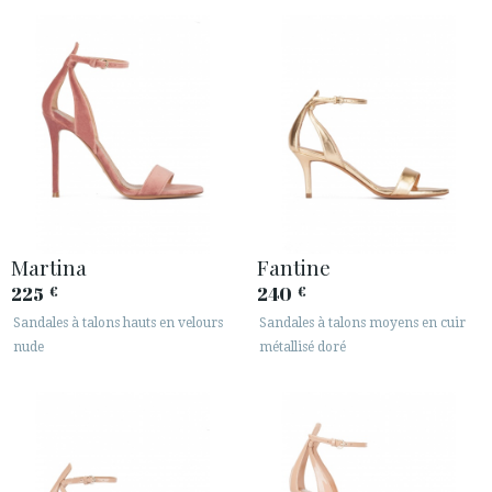
ESPACE CLIENTS B2B
SECURE WEB SSL CERTIFICATE
© 2026 PURA LOPEZ
Martina
Fantine
225
240
€
€
Sandales à talons hauts en velours
Sandales à talons moyens en cuir
nude
métallisé doré