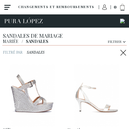
0
CHANGEMENTS ET REMBOURSEMENTS
SANDALES DE MARIAGE
MARIÉE
/
SANDALES
FILTRER
FILTRÉ PAR
SANDALES
Toutes
Escarpins
Sandales
Talon haut
Talon moyen