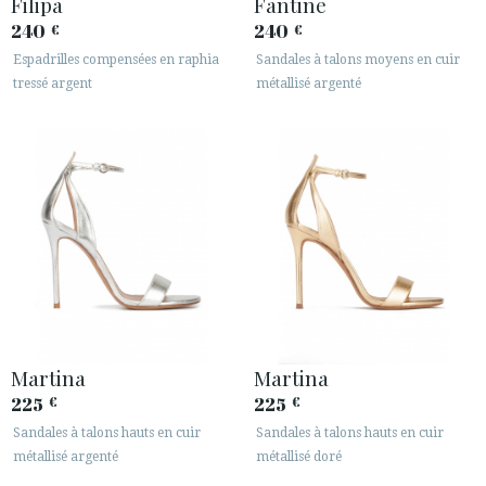
Filipa
Fantine
240
240
€
€
Espadrilles compensées en raphia
Sandales à talons moyens en cuir
tressé argent
métallisé argenté
ACCÈS À MA COMMANDE
ESPAÑOL
ENGLISH
PAYS: IRELAND
· SERVICE CLIENT
· EXPÉDITIONS
· CHANGEMENTS ET REMBOURSEMENTS
· POLITIQUE DE CONFIDENTIALITÉ
Martina
Martina
· TERMES ET CONDITIONS
225
225
€
€
· INFORMATION LÉGALE
Sandales à talons hauts en cuir
Sandales à talons hauts en cuir
métallisé argenté
métallisé doré





