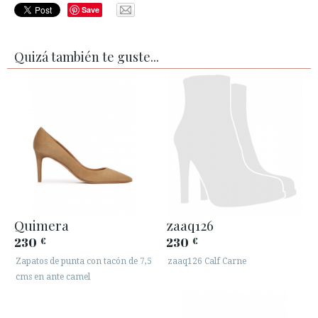
Save
Quizá también te guste...
Quimera
zaaq126
230
230
€
€
Zapatos de punta con tacón de 7,5
zaaq126 Calf Carne
cms en ante camel