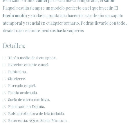
Realizado en ante
camel
para esta nueva temporada, el
salón
SECURE WEB SSL CERTIFICATE
© 2026 PURA LOPEZ
Raquel resulta siempre un modelo perfecto en el que invertir. El
tacón medio
y su clásica punta fina hacen de este diseño un zapato
atemporal y esencial en cualquier armario. Podrás llevarlo con todo,
desde trajes en tonos neutros hasta vaqueros
Detalles:
Tacón medio de 6 cm aprox.
Exterior en ante camel.
Punta fina.
Sin cierre.
Forrado en piel.
Planta acolchada.
Suela de cuero con logo.
Fabricado en España.
Bolsa protectora de tela incluida.
Referencia: AQ130 Suede Montone.