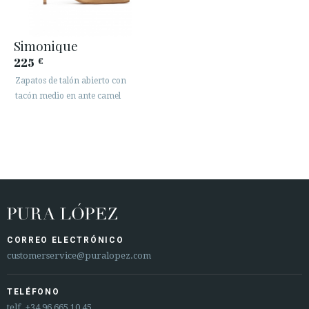
Simonique
225
€
Zapatos de talón abierto con
tacón medio en ante camel
CORREO ELECTRÓNICO
customerservice@puralopez.com
TELÉFONO
telf.
+34 96 665 10 45