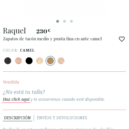
ACCESO A MI PEDIDO
Raquel
ESPAÑOL
ENGLISH
230
€
Zapatos de tacón medio y punta fina en ante camel
PAÍS: ESPAÑA (PENINSULA Y BALEARES)
COLOR:
CAMEL
· ATENCIÓN AL CLIENTE
· ENVÍOS
· CAMBIOS Y DEVOLUCIONES
· POLÍTICA DE PRIVACIDAD
Vendida
· TÉRMINOS Y CONDICIONES
¿No está tu talla?
· AVISO LEGAL
Haz click aquí
y te avisaremos cuando esté disponible.






DESCRIPCIÓN
ENVÍOS Y DEVOLUCIONES
ÁREA DE CLIENTES B2B