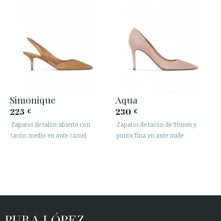
Simonique
Aqua
225
230
€
€
Zapatos de talón abierto con
Zapatos de tacón de 90mm y
tacón medio en ante camel
punta fina en ante nude