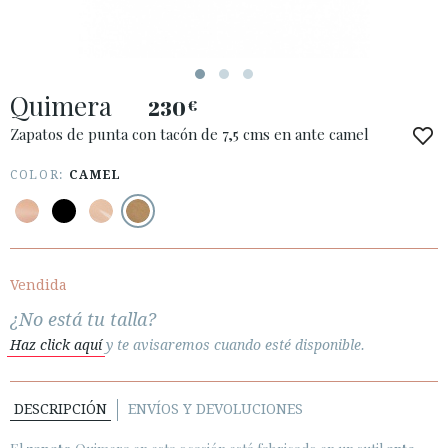
ACCESO A MI PEDIDO
Quimera
ESPAÑOL
ENGLISH
230
€
Zapatos de punta con tacón de 7,5 cms en ante camel
PAÍS: ESPAÑA (PENINSULA Y BALEARES)
COLOR:
CAMEL
· ATENCIÓN AL CLIENTE
· ENVÍOS
· CAMBIOS Y DEVOLUCIONES
· POLÍTICA DE PRIVACIDAD
Vendida
· TÉRMINOS Y CONDICIONES
¿No está tu talla?
· AVISO LEGAL
Haz click aquí
y te avisaremos cuando esté disponible.






DESCRIPCIÓN
ENVÍOS Y DEVOLUCIONES
ÁREA DE CLIENTES B2B