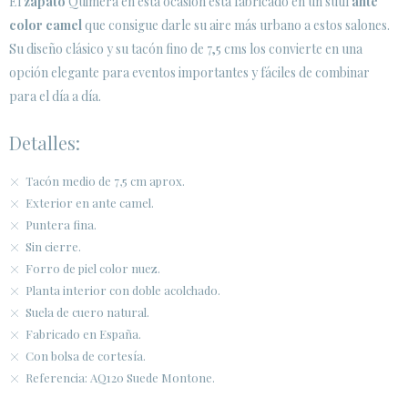
El
zapato
Quimera en esta ocasión está fabricado en un sutil
ante
SECURE WEB SSL CERTIFICATE
© 2026 PURA LOPEZ
color camel
que consigue darle su aire más urbano a estos salones.
Su diseño clásico y su tacón fino de 7,5 cms los convierte en una
opción elegante para eventos importantes y fáciles de combinar
para el día a día.
Detalles:
Tacón medio de 7,5 cm aprox.
Exterior en ante camel.
Puntera fina.
Sin cierre.
Forro de piel color nuez.
Planta interior con doble acolchado.
Suela de cuero natural.
Fabricado en España.
Con bolsa de cortesía.
Referencia: AQ120 Suede Montone.