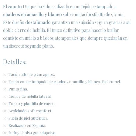
· AVISO LEGAL
El
zapato
Unique ha sido realizado en un tejido estampado a
cuadros en amarillo y blanco
sobre un tacón stiletto de 90mm.






Este diseño
destalonado
garantiza una sujeción segura gracias a su
doble cierre de hebilla. El truco definitivo para hacerlo brillar
consiste en unirlo a básicos atemporales que siempre quedarán en
ÁREA DE CLIENTES B2B
un discreto segundo plano.
SECURE WEB SSL CERTIFICATE
© 2026 PURA LOPEZ
Detalles:
Tacón alto de 9 cm aprox.
Tejido con estampado de cuadros amarillo y blanco. Piel camel.
Punta fina.
Cierre de hebilla lateral.
Forro y plantilla de cuero.
Acolchado soft comfort.
Suela de piel auténtica.
Realizado en España.
Incluye bolsa guardapolvo.