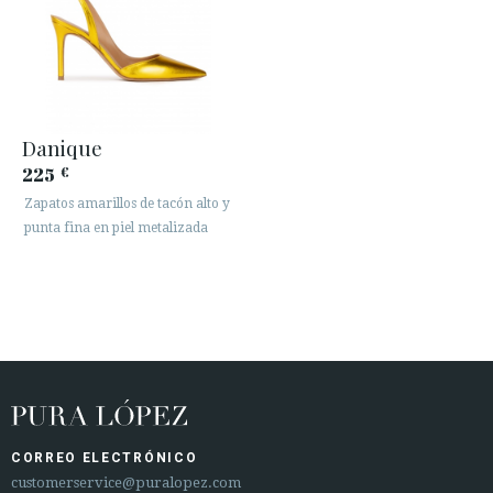
Danique
225
€
Zapatos amarillos de tacón alto y
punta fina en piel metalizada
CORREO ELECTRÓNICO
customerservice@puralopez.com