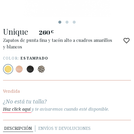
Unique
260
€
Zapatos de punta fina y tacón alto a cuadros amarillos
y blancos
COLOR:
ESTAMPADO
ACCESO A MI PEDIDO
ESPAÑOL
ENGLISH
PAÍS: ESPAÑA (PENINSULA Y BALEARES)
Vendida
· ATENCIÓN AL CLIENTE
¿No está tu talla?
· ENVÍOS
Haz click aquí
y te avisaremos cuando esté disponible.
· CAMBIOS Y DEVOLUCIONES
· POLÍTICA DE PRIVACIDAD
DESCRIPCIÓN
ENVÍOS Y DEVOLUCIONES
· TÉRMINOS Y CONDICIONES