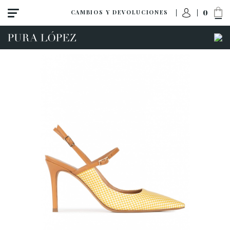
0
CAMBIOS Y DEVOLUCIONES
Ver todo
Novedades
Zapatos
Sandalias
Cuñas-plataformas
Tacon alto
Tacon medio
Planos