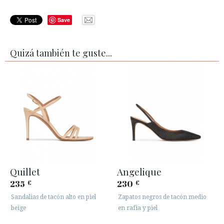
Save
Quizá también te guste...
Quillet
Angelique
235
230
€
€
Sandalias de tacón alto en piel
Zapatos negros de tacón medio
beige
en rafia y piel