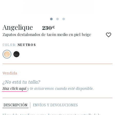
Angelique
230
€
ACCESO A MI PEDIDO
Zapatos destalonados de tacón medio en piel beige
ESPAÑOL
ENGLISH
COLOR:
NEUTROS
PAÍS: ESPAÑA (PENINSULA Y BALEARES)
· ATENCIÓN AL CLIENTE
· ENVÍOS
Vendida
· CAMBIOS Y DEVOLUCIONES
¿No está tu talla?
· POLÍTICA DE PRIVACIDAD
Haz click aquí
y te avisaremos cuando esté disponible.
· TÉRMINOS Y CONDICIONES
· AVISO LEGAL
DESCRIPCIÓN
ENVÍOS Y DEVOLUCIONES





