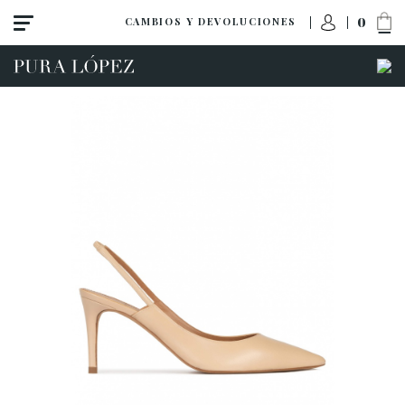
0
CAMBIOS Y DEVOLUCIONES
Ver todo
Zapatos
Sandalias
Tacón alto
Tacón medio