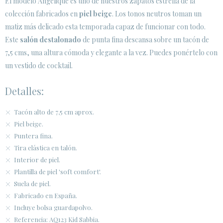
El modelo Angelique es uno de nuestros zapatos estrella de la
colección fabricados en
piel beige
. Los tonos neutros toman un
ÁREA DE CLIENTES B2B
matiz más delicado esta temporada capaz de funcionar con todo.
SECURE WEB SSL CERTIFICATE
© 2026 PURA LOPEZ
Este
salón destalonado
de punta fina descansa sobre un tacón de
7,5 cms, una altura cómoda y elegante a la vez. Puedes ponértelo con
un vestido de cocktail.
Detalles:
Tacón alto de 7,5 cm aprox.
Piel beige.
Puntera fina.
Tira elástica en talón.
Interior de piel.
Plantilla de piel 'soft comfort'.
Suela de piel.
Fabricado en España.
Incluye bolsa guardapolvo.
Referencia: AQ123 Kid Sabbia.