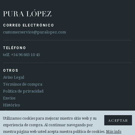
CORREO ELECTRÓNICO
customerservice@puralopez.com
TELÉFONO
telf.
+34 96 665 10 45
OTROS
Aviso Legal
Términos de compra
Política de privacidad
Envíos
Histórico
Sitemap
Utilizamos cookies para mejorar nuestro sitio web y su
Cambios y devoluciones
ACEPTAR
experiencia de compra. Al continuar navegando por
nuestra página web usted acepta nuestra política de cookies.
Más info
© 2026 PURA LOPEZ