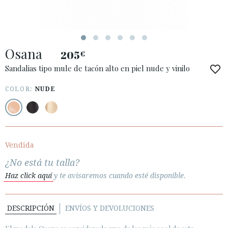
Osana
205
€
ACCESO A MI PEDIDO
Sandalias tipo mule de tacón alto en piel nude y vinilo
ESPAÑOL
ENGLISH
COLOR:
NUDE
PAÍS: ESPAÑA (PENINSULA Y BALEARES)
· ATENCIÓN AL CLIENTE
· ENVÍOS
Vendida
· CAMBIOS Y DEVOLUCIONES
¿No está tu talla?
· POLÍTICA DE PRIVACIDAD
Haz click aquí
y te avisaremos cuando esté disponible.
· TÉRMINOS Y CONDICIONES
· AVISO LEGAL
DESCRIPCIÓN
ENVÍOS Y DEVOLUCIONES





