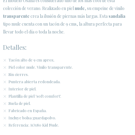
El modelo Osana es considerado uno de los más cool de esta
colección de verano. Realizado en piel
nude
, su empeine de vinilo
ÁREA DE CLIENTES B2B
transparente
crea la ilusión de piernas más largas. Esta
sandalia
SECURE WEB SSL CERTIFICATE
© 2026 PURA LOPEZ
tipo mule cuenta con un tacón de 9 cms, la altura perfecta para
llevar todo el día o toda la noche.
Detalles:
Tacón alto de 9 cm aprox.
Piel color nude. Vinilo transparente.
Sin cierres.
Puntera abierta redondeada.
Interior de piel.
Plantilla de piel 'soft comfort'.
Suela de piel.
Fabricado en España.
Incluye bolsa guardapolvo.
Referencia: AO180 Kid Nude.