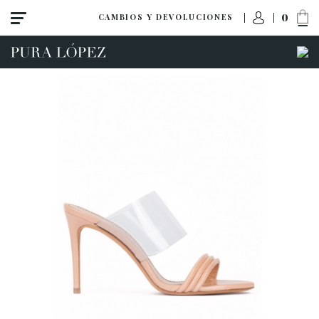
0
CAMBIOS Y DEVOLUCIONES
Ver todo
Zapatos
Sandalias
Tacón alto
Tacón medio