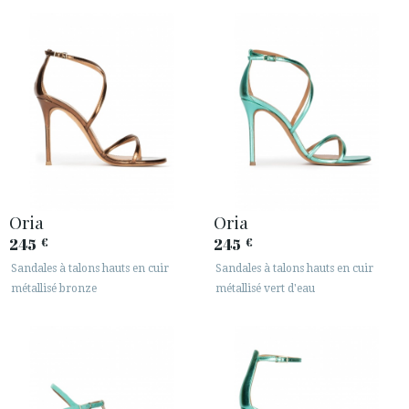






ESPACE CLIENTS B2B
SECURE WEB SSL CERTIFICATE
© 2026 PURA LOPEZ
Oria
Oria
245
245
€
€
Sandales à talons hauts en cuir
Sandales à talons hauts en cuir
métallisé bronze
métallisé vert d'eau