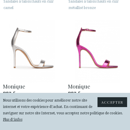
Sandales à talons hauts en cuir
Sandales à talons hauts en cuir
camel
métallisé bronze
Monique
Monique
235
235
€
€
Nous utilisons des cookies pour améliorer notre site
Sandales à talons hauts en cuir
Sandales à talons hauts en cuir
ACCEPTER
internet et votre expérience d\'achat. En continuant de
métallisé argenté
métallisé fuchsia
naviguer sur notre site Internet, vous acceptez notre politique de cookies.
Plus d\'infos