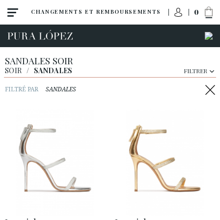
0
CHANGEMENTS ET REMBOURSEMENTS
SANDALES SOIR
SOIR
/
SANDALES
FILTRER
FILTRÉ PAR
SANDALES
Toute la collection
Talon haut
Talon moyen
Chaussures plates
Chaussures
Sandales
Compensées