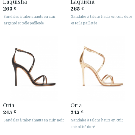
Laquisha
Laquisha
265
265
€
€
Sandales à talons hauts en cuir
Sandales à talons hauts en cuir doré
argenté et toile pailletée
et toile pailletée
ACCÈS À MA COMMANDE
ESPAÑOL
ENGLISH
PAYS: ČESKÁ REPUBLIKA
· SERVICE CLIENT
· EXPÉDITIONS
Oria
Oria
· CHANGEMENTS ET REMBOURSEMENTS
245
245
€
€
· POLITIQUE DE CONFIDENTIALITÉ
Sandales à talons hauts en cuir noir
Sandales à talons hauts en cuir
· TERMES ET CONDITIONS
métallisé doré
· INFORMATION LÉGALE