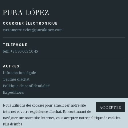
COURRIER ÉLECTRONIQUE
customerservice@puralopez.com
TÉLÉPHONE
telf.
+34 96 665 10 45
AUTRES
Information légale
Termes d'achat
Politique de confidentialité
Expéditions
Nous utilisons des cookies pour améliorer notre site
Sitemap
ACCEPTER
internet et votre expérience d\'achat. En continuant de
Changements et remboursements
naviguer sur notre site Internet, vous acceptez notre politique de cookies.
Plus d\'infos
© 2026 PURA LOPEZ