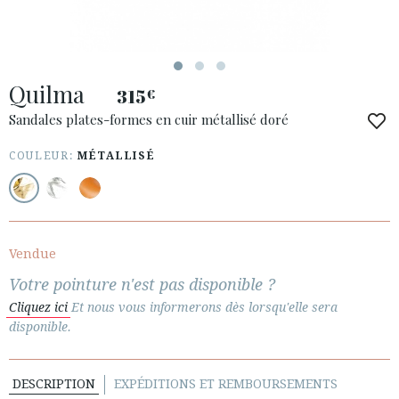
Quilma
315
€
ACCÈS À MA COMMANDE
Sandales plates-formes en cuir métallisé doré
ESPAÑOL
ENGLISH
COULEUR:
MÉTALLISÉ
PAYS: ČESKÁ REPUBLIKA
· SERVICE CLIENT
· EXPÉDITIONS
Vendue
· CHANGEMENTS ET REMBOURSEMENTS
Votre pointure n'est pas disponible ?
· POLITIQUE DE CONFIDENTIALITÉ
Cliquez ici
Et nous vous informerons dès lorsqu'elle sera
· TERMES ET CONDITIONS
disponible.
· INFORMATION LÉGALE
DESCRIPTION
EXPÉDITIONS ET REMBOURSEMENTS





