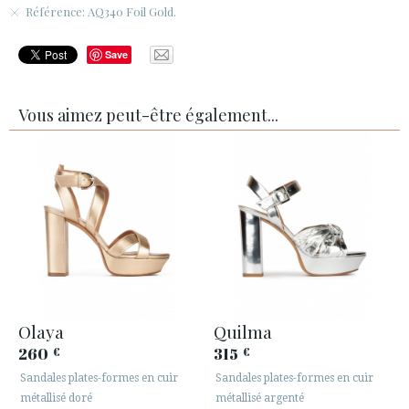
Référence: AQ340 Foil Gold.
Save
Vous aimez peut-être également...
Olaya
Quilma
260
315
€
€
Sandales plates-formes en cuir
Sandales plates-formes en cuir
métallisé doré
métallisé argenté