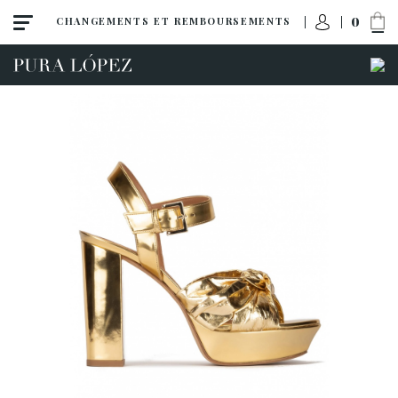
0
CHANGEMENTS ET REMBOURSEMENTS
Toutes
Escarpins
Sandales
Talon haut
Talon moyen