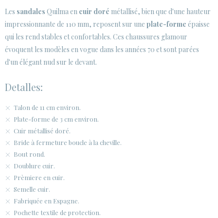
Les
sandales
Quilma en
cuir doré
métallisé, bien que d'une hauteur
ESPACE CLIENTS B2B
impressionnante de 110 mm, reposent sur une
plate-forme
épaisse
qui les rend stables et confortables. Ces chaussures glamour
SECURE WEB SSL CERTIFICATE
© 2026 PURA LOPEZ
évoquent les modèles en vogue dans les années 70 et sont parées
d'un élégant nud sur le devant.
Detalles:
Talon de 11 cm environ.
Plate-forme de 3 cm environ.
Cuir métallisé doré.
Bride à fermeture boucle à la cheville.
Bout rond.
Doublure cuir.
Prèmiere en cuir.
Semelle cuir.
Fabriquée en Espagne.
Pochette textile de protection.