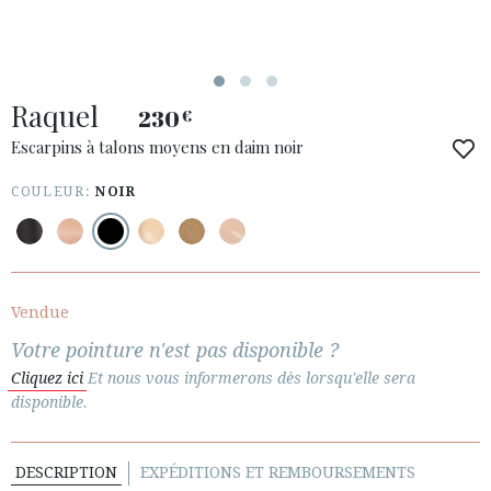
ACCÈS À MA COMMANDE
Raquel
ESPAÑOL
ENGLISH
230
€
Escarpins à talons moyens en daim noir
PAYS: ČESKÁ REPUBLIKA
COULEUR:
NOIR
· SERVICE CLIENT
· EXPÉDITIONS
· CHANGEMENTS ET REMBOURSEMENTS
· POLITIQUE DE CONFIDENTIALITÉ
Vendue
· TERMES ET CONDITIONS
Votre pointure n'est pas disponible ?
· INFORMATION LÉGALE
Cliquez ici
Et nous vous informerons dès lorsqu'elle sera
disponible.






DESCRIPTION
EXPÉDITIONS ET REMBOURSEMENTS
ESPACE CLIENTS B2B