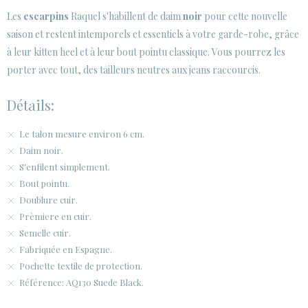
SECURE WEB SSL CERTIFICATE
© 2026 PURA LOPEZ
Les
escarpins
Raquel s'habillent de daim
noir
pour cette nouvelle
saison et restent intemporels et essentiels à votre garde-robe, grâce
à leur kitten heel et à leur bout pointu classique. Vous pourrez les
porter avec tout, des tailleurs neutres aux jeans raccourcis.
Détails:
Le talon mesure environ 6 cm.
Daim noir.
S'enfilent simplement.
Bout pointu.
Doublure cuir.
Prèmiere en cuir.
Semelle cuir.
Fabriquée en Espagne.
Pochette textile de protection.
Référence: AQ130 Suede Black.