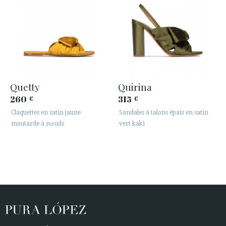
Quetty
Quirina
260
315
€
€
Claquettes en satin jaune
Sandales à talons épais en satin
moutarde à nœuds
vert kaki