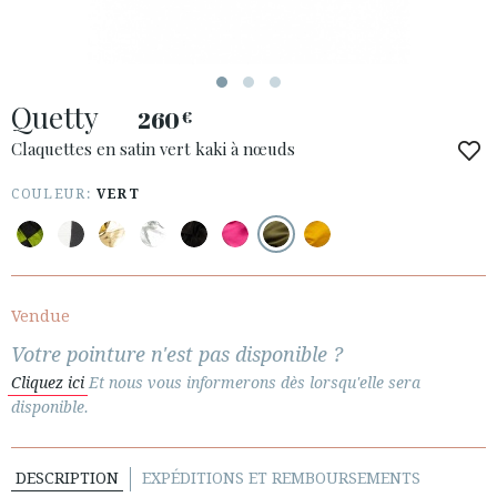
ESPAÑOL
ENGLISH
PAYS: CYPRUS / ΚΎΠΡΟΣ
Quetty
· SERVICE CLIENT
260
€
· EXPÉDITIONS
Claquettes en satin vert kaki à nœuds
· CHANGEMENTS ET REMBOURSEMENTS
COULEUR:
VERT
· POLITIQUE DE CONFIDENTIALITÉ
· TERMES ET CONDITIONS
· INFORMATION LÉGALE
Vendue






Votre pointure n'est pas disponible ?
Cliquez ici
Et nous vous informerons dès lorsqu'elle sera
ESPACE CLIENTS B2B
disponible.
SECURE WEB SSL CERTIFICATE
© 2026 PURA LOPEZ
DESCRIPTION
EXPÉDITIONS ET REMBOURSEMENTS