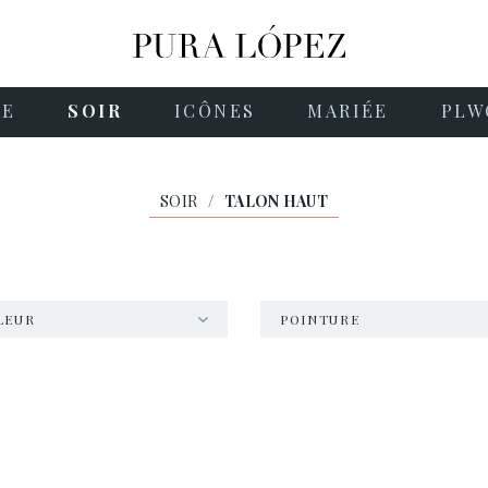
NE
SOIR
ICÔNES
MARIÉE
PLW
SOIR
/
TALON HAUT
LEUR
POINTURE