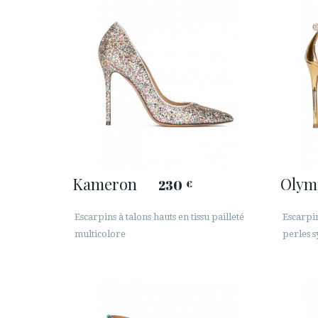
Kameron
Olym
230
€
Escarpins à talons hauts en tissu pailleté
Escarpin
multicolore
perles s