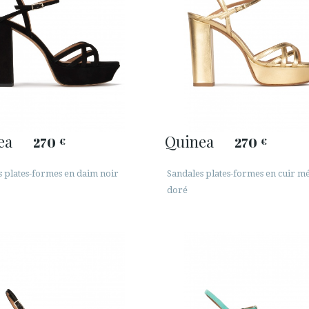
ea
Quinea
270
270
€
€
s plates-formes en daim noir
Sandales plates-formes en cuir mé
doré