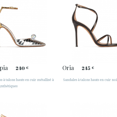
pia
Oria
240
245
€
€
s à talons hauts en cuir métallisé à
Sandales à talons hauts en cuir no
ynthétiques