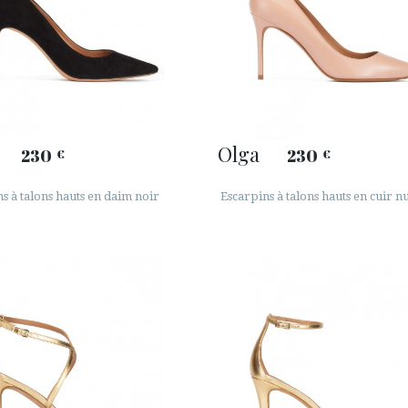
Olga
230
230
€
€
s à talons hauts en daim noir
Escarpins à talons hauts en cuir n