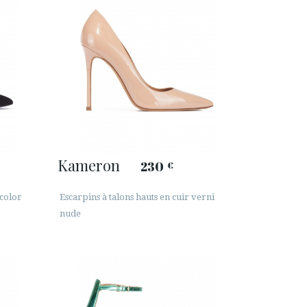
Kameron
230
€
 color
Escarpins à talons hauts en cuir verni
nude