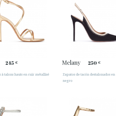
Melany
245
250
€
€
 à talons hauts en cuir métallisé
Zapatos de tacón destalonados en
negro