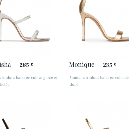
isha
Monique
265
235
€
€
 à talons hauts en cuir argenté et
Sandales à talons hauts en cuir mét
lletée
doré