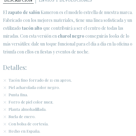
DESCRIPCIÓN
ENVÍOS Y DEVOLUCIONES
SECURE WEB SSL CERTIFICATE
© 2026 PURA LOPEZ
El
zapato de salón
Kameron es el modelo estrella de nuestra marca.
Fabricado con los mejores materiales, tiene una línea sofisticada y un
estilizado
tacón alto
que contribuirá a ser el centro de todas las
miradas. Con esta versión en
charol negro
conseguirás looks de lo
más versátiles: dale un toque funcional para el día a día en la oficina o
triunfa con ellos en fiestas y eventos de noche.
Detalles:
Tacón fino forrado de 11 cm aprox.
Piel acharolada color negro.
Punta fina.
Forro de piel color nuez.
Planta almohadillada.
Suela de cuero.
Con bolsa de cortesía.
Hecho en España.