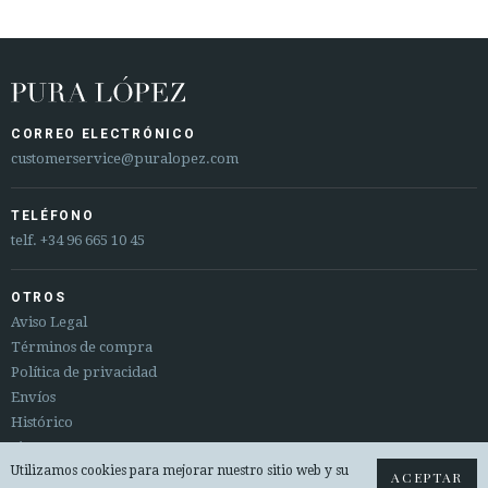
CORREO ELECTRÓNICO
customerservice@puralopez.com
TELÉFONO
telf.
+34 96 665 10 45
OTROS
Aviso Legal
Términos de compra
Política de privacidad
Envíos
Histórico
Sitemap
Utilizamos cookies para mejorar nuestro sitio web y su
Cambios y devoluciones
ACEPTAR