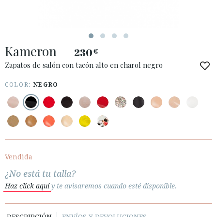
ACCESO A MI PEDIDO
Kameron
ESPAÑOL
ENGLISH
230
€
Zapatos de salón con tacón alto en charol negro
PAÍS: SCHWEIZ / SUISSE / SVIZZERA
COLOR:
NEGRO
· ATENCIÓN AL CLIENTE
· ENVÍOS
· CAMBIOS Y DEVOLUCIONES
· POLÍTICA DE PRIVACIDAD
· TÉRMINOS Y CONDICIONES
· AVISO LEGAL
Vendida
¿No está tu talla?






Haz click aquí
y te avisaremos cuando esté disponible.
ÁREA DE CLIENTES B2B