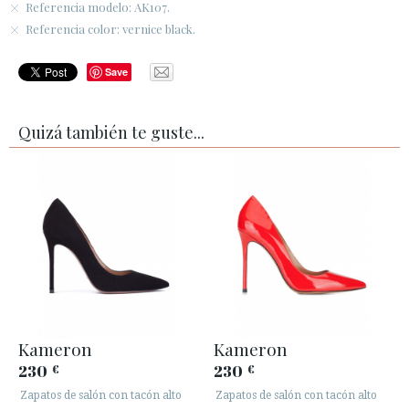
Referencia modelo: AK107.
Referencia color: vernice black.
Save
Quizá también te guste...
Kameron
Kameron
230
230
€
€
Zapatos de salón con tacón alto
Zapatos de salón con tacón alto