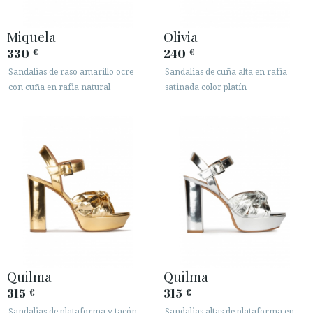
Miquela
Olivia
330
240
€
€
Sandalias de raso amarillo ocre
Sandalias de cuña alta en rafia
con cuña en rafia natural
satinada color platín
Quilma
Quilma
315
315
€
€
Sandalias de plataforma y tacón
Sandalias altas de plataforma en