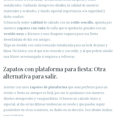
metalizados. Cuidando siempre los detalles, la calidad de nuestros
materiales y acabados, y dando especial importancia a la seguridad y
dicho confort.
Si buscas la mejor
calidad
de calzado con un
estilo sencillo
, apuesta por
nuestros
zapatos con cuña
de rafia que te quedarán geniales con un
vestido
navy
o ibicenco y una chaqueta vaquera para esa fiesta
desenfadada de día con amigos.
Elige un modelo con cuña trenzada metalizada para un look de jeans y
blusa. Un básico con el que irás cómoda y con estilo, y al que podrás añadir
una
blazer
arremangada si empieza a refrescar.
Zapatos con plataforma para fiesta: Otra
alternativa para salir.
Acertar con unos
zapatos de plataforma
que sean perfectos para un
evento o fiesta no siempre es fácil, por eso te ayudamos con nuestros
diseños atemporales y vanguardistas. Si buscas un calzado único y
especial, al día en las últimas tendencias en moda y que puedas seguir
poniéndote en otras ocasiones, no dudes en su elección. Son ideales incluso
para trabajar.