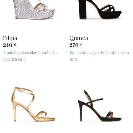
Filipa
Quinea
240
270
€
€
ACCESO A MI PEDIDO
Sandalias plateadas de cuña alta
Sandalias negras de plataforma en
con tira en T
ante
ESPAÑOL
ENGLISH
PAÍS: SCHWEIZ / SUISSE / SVIZZERA
· ATENCIÓN AL CLIENTE
· ENVÍOS
· CAMBIOS Y DEVOLUCIONES
· POLÍTICA DE PRIVACIDAD
· TÉRMINOS Y CONDICIONES
· AVISO LEGAL