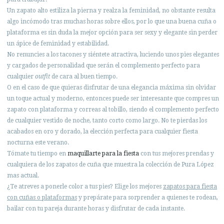
Un zapato alto estiliza la pierna y realza la feminidad, no obstante resulta
algo incómodo tras muchas horas sobre ellos, por lo que una buena cuña o
plataforma es sin duda la mejor opción para ser sexy y elegante sin perder
un ápice de feminidad y estabilidad.
No renuncies a los tacones y siéntete atractiva, luciendo unos pies elegantes
y cargados de personalidad que serán el complemento perfecto para
cualquier
outfit
de cara al buen tiempo.
O en el caso de que quieras disfrutar de una elegancia máxima sin olvidar
un toque actual y moderno, entonces puede ser interesante que compres un
zapato con plataforma y correas al tobillo, siendo el complemento perfecto
de cualquier vestido de noche, tanto corto como largo. No te pierdas los
acabados en oro y dorado, la elección perfecta para cualquier fiesta
nocturna este verano.
Tómate tu tiempo en
maquillarte para la fiesta
con tus mejores prendas y
cualquiera de los zapatos de cuña que muestra la colección de Pura López
mas actual.
¿Te atreves a ponerle color a tus pies? Elige los mejores
zapatos para fiesta
con cuñas o plataformas
y prepárate para sorprender a quienes te rodean,
bailar con tu pareja durante horas y disfrutar de cada instante.