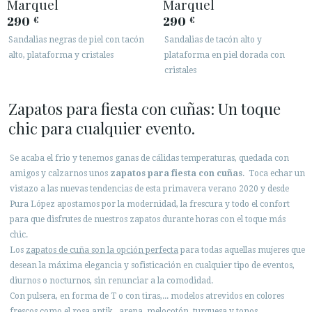
Marquel
Marquel
290
290
€
€
Sandalias negras de piel con tacón
Sandalias de tacón alto y
alto, plataforma y cristales
plataforma en piel dorada con
cristales
Zapatos para fiesta con cuñas: Un toque
chic para cualquier evento.
Se acaba el frio y tenemos ganas de cálidas temperaturas, quedada con
amigos y calzarnos unos
zapatos para fiesta con cuñas
. Toca echar un
vistazo a las nuevas tendencias de esta primavera verano 2020 y desde
Pura López apostamos por la modernidad, la frescura y todo el confort
para que disfrutes de nuestros zapatos durante horas con el toque más
chic.
Los
zapatos de cuña son la opción perfecta
para todas aquellas mujeres que
desean la máxima elegancia y sofisticación en cualquier tipo de eventos,
diurnos o nocturnos, sin renunciar a la comodidad.
Con pulsera, en forma de T o con tiras,... modelos atrevidos en colores
frescos como el rosa antik, arena, melocotón, turquesa y tonos