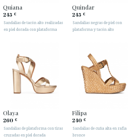
Quiana
Quindar






245
245
€
€
Sandalias de tacón alto realizadas
Sandalias negras de piel con
en piel dorada con plataforma
plataforma y tacón alto
ÁREA DE CLIENTES B2B
SECURE WEB SSL CERTIFICATE
© 2026 PURA LOPEZ
Olaya
Filipa
260
240
€
€
Sandalias de plataforma con tiras
Sandalias de cuña alta en rafia
cruzadas en piel dorada
bronce