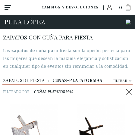
0
CAMBIOS Y DEVOLUCIONES
ZAPATOS CON CUÑA PARA FIESTA
Los
zapatos de cuña para fiesta
son la opción perfecta para
las mujeres que desean la máxima elegancia y sofisticación
en cualquier tipo de eventos sin renunciar a la comodidad.
Ver todo
Tacon alto
ZAPATOS DE FIESTA
/
CUÑAS-PLATAFORMAS
FILTRAR
Tacon medio
FILTRADO POR
CUÑAS-PLATAFORMAS
Planos
Zapatos
Sandalias
Cuñas-plataformas