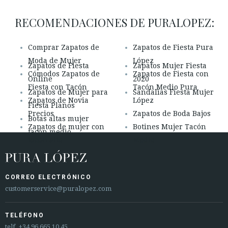
RECOMENDACIONES DE PURALOPEZ:
Comprar Zapatos de
Zapatos de Fiesta Pura
Moda de Mujer
López
Zapatos de Fiesta
Zapatos Mujer Fiesta
Cómodos Zapatos de
Zapatos de Fiesta con
Online
2020
Fiesta con Tacón
Tacón Medio Pura
Zapatos de Mujer para
Sandalias Fiesta Mujer
Zapatos de Novia
López
Fiesta Planos
Precios
Zapatos de Boda Bajos
Botas altas mujer
Zapatos de mujer con
Botines Mujer Tacón
tacón medio
tacón alto
Medio
CORREO ELECTRÓNICO
customerservice@puralopez.com
TELÉFONO
telf.
+34 96 665 10 45