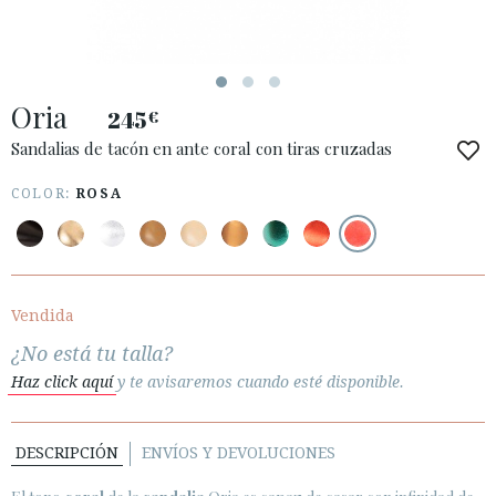
ESPAÑOL
ENGLISH
PAÍS: SCHWEIZ / SUISSE / SVIZZERA
Oria
245
€
· ATENCIÓN AL CLIENTE
· ENVÍOS
Sandalias de tacón en ante coral con tiras cruzadas
· CAMBIOS Y DEVOLUCIONES
COLOR:
ROSA
· POLÍTICA DE PRIVACIDAD
· TÉRMINOS Y CONDICIONES
· AVISO LEGAL
Vendida






¿No está tu talla?
Haz click aquí
y te avisaremos cuando esté disponible.
ÁREA DE CLIENTES B2B
SECURE WEB SSL CERTIFICATE
© 2026 PURA LOPEZ
DESCRIPCIÓN
ENVÍOS Y DEVOLUCIONES