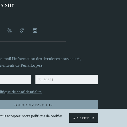
s sur




 e-mail l'information des dernières nouveautés,
ènements de
Pura López
.
litique de confidentialité
SOUSCRIVEZ-VOUS
vous acceptez notre politique de cookies.
ACCEPTER
© 2026 PURA LOPEZ