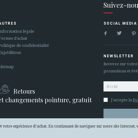
Suivez-nou
AUTRES
SOCIAL MEDIA


Information légale
Termes d'achat
Politique de confidentialité
Expéditions
NEWSLETTER
Recevez sur votre
Sitemap
promotions et év
Retours
et changements pointure, gratuit
J'accepte la
Po
et votre expérience d\'achat. En continuant de naviguer sur notre site Internet, 
ESPACE CLIENTS B2B