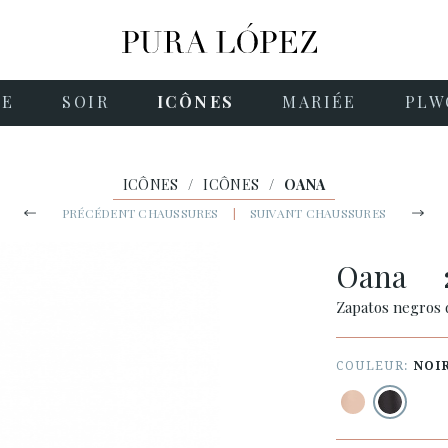
NE
SOIR
ICÔNES
MARIÉE
PLW
ICÔNES
/
ICÔNES
/
OANA
PRÉCÉDENT CHAUSSURES
|
SUIVANT CHAUSSURES
Oana
Zapatos negros d
COULEUR:
NOI