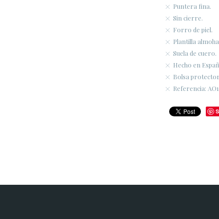
Puntera fina.
Sin cierre.
Forro de piel.
Plantilla almoha
Suela de cuero.
Hecho en Españ
Bolsa protectora
Referencia: AO1
S