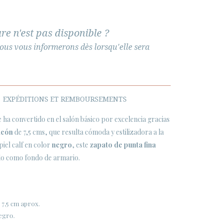
re n'est pas disponible ?
ous vous informerons dès lorsqu'elle sera
EXPÉDITIONS ET REMBOURSEMENTS
 ha convertido en el salón básico por excelencia gracias
acón
de 7,5 cms, que resulta cómoda y estilizadora a la
piel calf en color
negro
, este
zapato de punta fina
ado como fondo de armario.
 7,5 cm aprox.
negro.