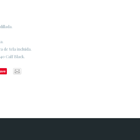
dillada.
a.
 de tela incluida.
40 Calf Black.
ave