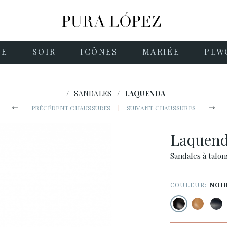
NE
SOIR
ICÔNES
MARIÉE
PLW
/
SANDALES
/
LAQUENDA
PRÉCÉDENT CHAUSSURES
|
SUIVANT CHAUSSURES
Laquen
Sandales à talon
COULEUR:
NOI