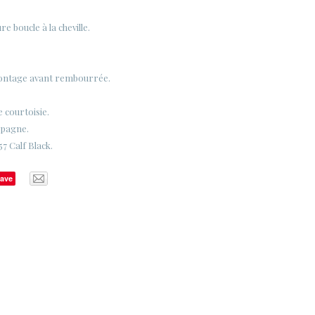
e boucle à la cheville.
ontage avant rembourrée.
e courtoisie.
spagne.
7 Calf Black.
ave