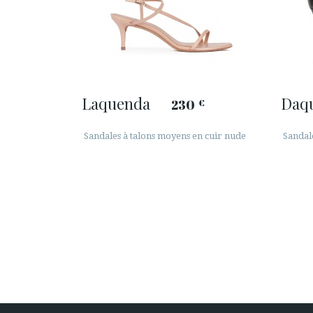
Laquenda
Daq
230
€
Sandales à talons moyens en cuir nude
Sandal