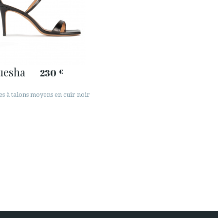
uesha
230
€
es à talons moyens en cuir noir