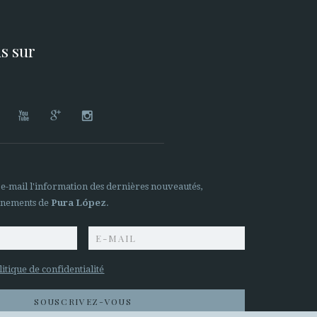
s sur




 e-mail l'information des dernières nouveautés,
ènements de
Pura López
.
litique de confidentialité
SOUSCRIVEZ-VOUS