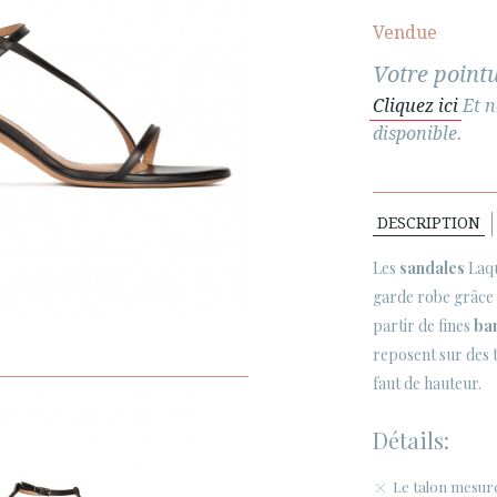
Vendue
Votre pointu
Cliquez ici
Et n
disponible.
DESCRIPTION
Les
sandales
Laqu
garde robe grâce à
partir de fines
ba
reposent sur des t
faut de hauteur.
Détails:
Le talon mesure