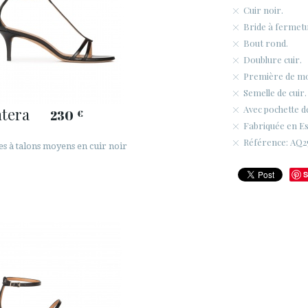
Cuir noir.
Bride à fermetur
Bout rond.
Doublure cuir.
Première de m
Semelle de cuir.
Avec pochette d
tera
230
€
Fabriquée en E
Référence: AQ25
es à talons moyens en cuir noir
S