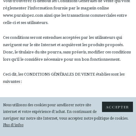
Vous trouverez ci-dessous les Conditions Générales de Vente qui vont
réglementer l’information fournie par le magasin online
www.puralopez.com ainsi que les transactions commerciales entre
celle-ci et ses utilisateurs.
Ces conditions seront entendues acceptées par les utilisateurs qui
naviguent sur le site Internet et acquièrent les produits proposés.
Donc, le titulaire du site pourra, sans préavis, modifier ces conditions
lors qu’il le considère nécessaire pour son bon fonctionnement.
Ceci dit, les CONDITIONS GÉNÉRALES DE VENTE établies sont les
suivantes :
D.1. COMMENT ACHETER
Nous utilisons des cookies pour améliorer notre site
ACCEPTER
internet et votre expérience d\'achat. En continuant de
Il n’est pas nécessaire de s’inscrire pour passer une commande.
naviguer sur notre site Internet, vous acceptez notre politique de cookies.
Néanmoins, pour accéder à certains de nos services, l’utilisateur
Plus d\'infos
devra s’inscrire en complétant le formulaire d’inscription où des
informations de caractère personnel lui seront demandées, qui