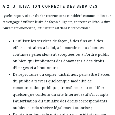
ESPAÑOL
ENGLISH
A.2. UTILISATION CORRECTE DES SERVICES
PAYS: PORTUGAL
Quelconque visiteur du site Internet sera considéré comme utilisateur
et s’engage à utiliser le site de façon diligente, correcte et licite. À titre
· SERVICE CLIENT
purement énonciatif, l’utilisateur est dans l’interdiction :
· EXPÉDITIONS
· CHANGEMENTS ET REMBOURSEMENTS
D’utiliser les services de façon, à des fins ou à des
· POLITIQUE DE CONFIDENTIALITÉ
effets contraires à la loi, à la morale et aux bonnes
· TERMES ET CONDITIONS
coutumes généralement acceptées ou à l’ordre public
· INFORMATION LÉGALE
ou bien qui impliquent des dommages à des droits
d’images et à l’honneur ;
De reproduire ou copier, distribuer, permettre l’accès






du public à travers quelconque modalité de
communication publique, transformer ou modifier
ESPACE CLIENTS B2B
quelconque contenu du site Internet sauf s’il compte
SECURE WEB SSL CERTIFICATE
© 2026 PURA LOPEZ
l’autorisation du titulaire des droits correspondants
ou bien si cela s’avère légalement autorisé ;
De réaliser tout acte qui peut être considéré comme