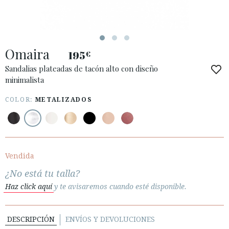
Omaira
195
€
ACCESO A MI PEDIDO
Sandalias plateadas de tacón alto con diseño
minimalista
ESPAÑOL
ENGLISH
PAÍS: PORTUGAL
COLOR:
METALIZADOS
· ATENCIÓN AL CLIENTE
· ENVÍOS
· CAMBIOS Y DEVOLUCIONES
Vendida
· POLÍTICA DE PRIVACIDAD
¿No está tu talla?
· TÉRMINOS Y CONDICIONES
Haz click aquí
y te avisaremos cuando esté disponible.
· AVISO LEGAL
DESCRIPCIÓN
ENVÍOS Y DEVOLUCIONES





