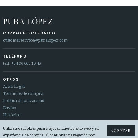
CORREO ELECTRÓNICO
customerservice@puralopez.com
TELÉFONO
telf.
+34 96 665 10 45
OTROS
Aviso Legal
Términos de compra
Política de privacidad
Envíos
Histórico
Sitemap
Utilizamos cookies para mejorar nuestro sitio web y su
Cambios y devoluciones
ACEPTAR
experiencia de compra. Al continuar navegando por