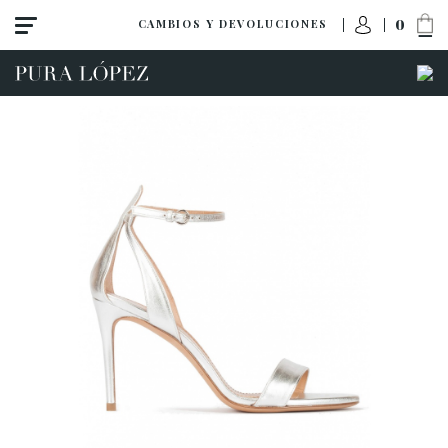
0
CAMBIOS Y DEVOLUCIONES
Ver todo
Zapatos
Sandalias
Tacón alto
Tacón medio