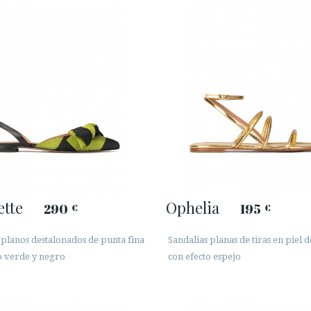
ette
Ophelia
290
195
€
€
planos destalonados de punta fina
Sandalias planas de tiras en piel 
o verde y negro
con efecto espejo