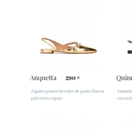
Anquetta
Quim
290
€
Zapatos planos dorados de punta fina en
Sandalia
piel efecto espejo
con tac