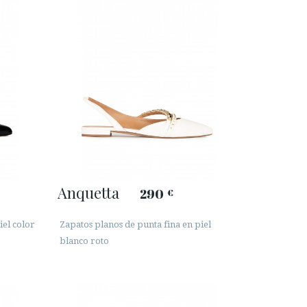
Anquetta
290
€
iel color
Zapatos planos de punta fina en piel
blanco roto