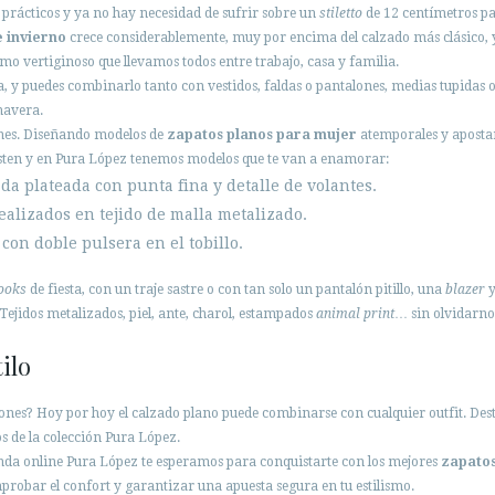
 prácticos y ya no hay necesidad de sufrir sobre un
stiletto
de 12 centímetros par
e invierno
crece considerablemente, muy por encima del calzado más clásico, 
mo vertiginoso que llevamos todos entre trabajo, casa y familia.
, y puedes combinarlo tanto con vestidos, faldas o pantalones, medias tupidas o
mavera.
enes. Diseñando modelos de
zapatos planos para mujer
atemporales y aposta
isten y en Pura López tenemos modelos que te van a enamorar:
ada plateada con punta fina y detalle de volantes.
ealizados en tejido de malla metalizado.
con doble pulsera en el tobillo.
ooks
de fiesta, con un traje sastre o con tan solo un pantalón pitillo, una
blazer
y
ejidos metalizados, piel, ante, charol, estampados
animal print
… sin olvidarnos
ilo
acones? Hoy por hoy el calzado plano puede combinarse con cualquier outfit. De
os de la colección Pura López.
enda online Pura López te esperamos para conquistarte con los mejores
zapatos
probar el confort y garantizar una apuesta segura en tu estilismo.