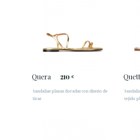
Quera
Quet
210
€
Sandalias planas doradas con diseño de
Sandalia
tiras
tejido p