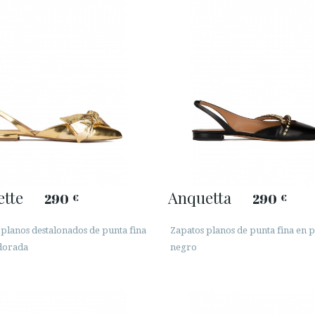
ette
Anquetta
290
290
€
€
planos destalonados de punta fina
Zapatos planos de punta fina en p
 dorada
negro