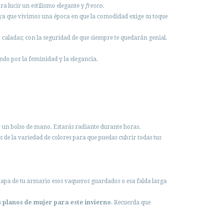
a lucir un estilismo elegante y
fresco.
ya que vivimos una época en que la comodidad exige su toque
 caladas; con la seguridad de que siempre te quedarán genial.
ndo por la feminidad y la elegancia.
 un bolso de mano. Estarás radiante durante horas.
 de la variedad de colores para que puedas cubrir todas tus
stapa de tu armario esos vaqueros guardados o esa falda larga
 planos de mujer para este invierno
. Recuerda que