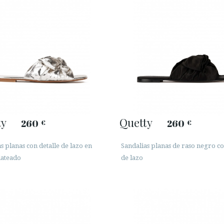
ty
Quetty
260
260
€
€
s planas con detalle de lazo en
Sandalias planas de raso negro co
lateado
de lazo