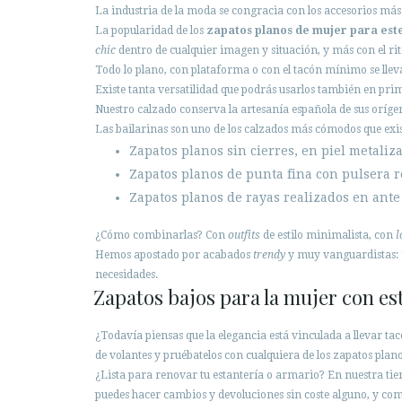
La industria de la moda se congracia con los accesorios más
La popularidad de los
zapatos planos de mujer para est
chic
dentro de cualquier imagen y situación, y más con el rit
Todo lo plano, con plataforma o con el tacón mínimo se lleva
Existe tanta versatilidad que podrás usarlos también en pri
Nuestro calzado conserva la artesanía española de sus oríg
Las bailarinas son uno de los calzados más cómodos que ex
Zapatos planos sin cierres, en piel metaliz
Zapatos planos de punta fina con pulsera r
Zapatos planos de rayas realizados en ante 
¿Cómo combinarlas? Con
outfits
de estilo minimalista, con
l
Hemos apostado por acabados
trendy
y muy vanguardistas: T
necesidades.
Zapatos bajos para la mujer con est
¿Todavía piensas que la elegancia está vinculada a llevar t
de volantes y pruébatelos con cualquiera de los zapatos plan
¿Lista para renovar tu estantería o armario? En nuestra ti
puedes hacer cambios y devoluciones sin coste alguno, y com