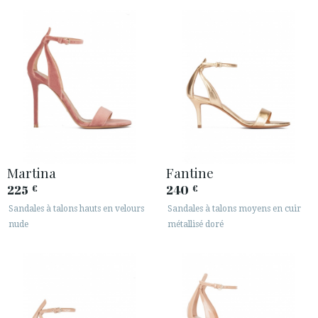
ESPACE CLIENTS B2B
SECURE WEB SSL CERTIFICATE
© 2026 PURA LOPEZ
Martina
Fantine
225
240
€
€
Sandales à talons hauts en velours
Sandales à talons moyens en cuir
nude
métallisé doré