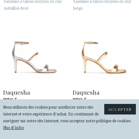
Sandales à talons moyens en cuir
Sandales à talons moyens en cuir
métallisé doré
beige
Daquesha
Daquesha
230
230
€
€
Nous utilisons des cookies pour améliorer notre site
Sandales à talons moyens en cuir
Sandales à talons moyens en cuir
ACCEPTER
internet et votre expérience d\'achat. En continuant de
métallisé argenté
métallisé doré
naviguer sur notre site Internet, vous acceptez notre politique de cookies.
Plus d\'infos