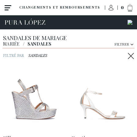
0
CHANGEMENTS ET REMBOURSEMENTS
SANDALES DE MARIAGE
MARIÉE
/
SANDALES
FILTRER
FILTRÉ PAR
SANDALES
Toutes
Escarpins
Sandales
Talon haut
Talon moyen