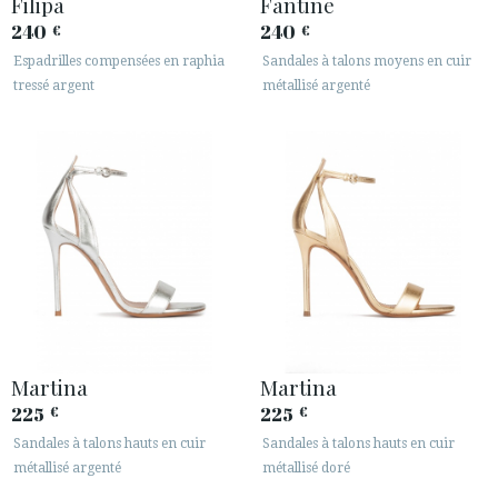
Filipa
Fantine
240
240
€
€
Espadrilles compensées en raphia
Sandales à talons moyens en cuir
tressé argent
métallisé argenté
ACCÈS À MA COMMANDE
ESPAÑOL
ENGLISH
PAYS: NORGE / NORWAY
· SERVICE CLIENT
· EXPÉDITIONS
· CHANGEMENTS ET REMBOURSEMENTS
· POLITIQUE DE CONFIDENTIALITÉ
Martina
Martina
· TERMES ET CONDITIONS
225
225
€
€
· INFORMATION LÉGALE
Sandales à talons hauts en cuir
Sandales à talons hauts en cuir
métallisé argenté
métallisé doré





