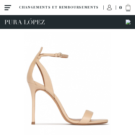
0
CHANGEMENTS ET REMBOURSEMENTS
Toutes
Escarpins
Sandales
Talon haut
Talon moyen