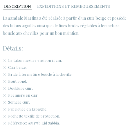
DESCRIPTION
EXPÉDITIONS ET REMBOURSEMENTS
ESPACE CLIENTS B2B
La
sandale
Martina a été réalisée à partir d'un
cuir beige
et possède
SECURE WEB SSL CERTIFICATE
© 2026 PURA LOPEZ
des talons aiguilles ainsi que de fines brides réglables à fermeture
boucle aux chevilles pour un bon maintien.
Détails:
Le talon mesure environ 11 cm.
Cuir beige.
Bride à fermeture boucle à la cheville.
Bout rond.
Doublure cuir.
Prèmiere en cuir.
Semelle cuir.
Fabriquée en Espagne.
Pochette textile de protection.
Référence: AM175b Kid Sabbia.