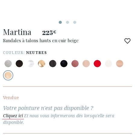
Martina
225
€
ACCÈS À MA COMMANDE
Sandales à talons hauts en cuir beige
ESPAÑOL
ENGLISH
COULEUR:
NEUTRES
PAYS: MALTA
· SERVICE CLIENT
· EXPÉDITIONS
· CHANGEMENTS ET REMBOURSEMENTS
· POLITIQUE DE CONFIDENTIALITÉ
Vendue
· TERMES ET CONDITIONS
Votre pointure n'est pas disponible ?
· INFORMATION LÉGALE
Cliquez ici
Et nous vous informerons dès lorsqu'elle sera
disponible.





