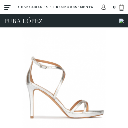
0
CHANGEMENTS ET REMBOURSEMENTS
Toutes
Escarpins
Sandales
Talon haut
Talon moyen