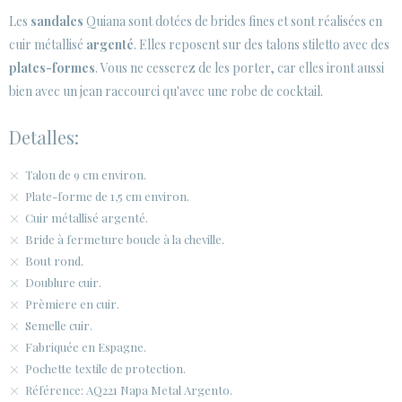
Les
sandales
Quiana sont dotées de brides fines et sont réalisées en
ESPACE CLIENTS B2B
cuir métallisé
argenté
. Elles reposent sur des talons stiletto avec des
plates-formes
SECURE WEB SSL CERTIFICATE
. Vous ne cesserez de les porter, car elles iront aussi
© 2026 PURA LOPEZ
bien avec un jean raccourci qu'avec une robe de cocktail.
Detalles:
Talon de 9 cm environ.
Plate-forme de 1,5 cm environ.
Cuir métallisé argenté.
Bride à fermeture boucle à la cheville.
Bout rond.
Doublure cuir.
Prèmiere en cuir.
Semelle cuir.
Fabriquée en Espagne.
Pochette textile de protection.
Référence: AQ221 Napa Metal Argento.