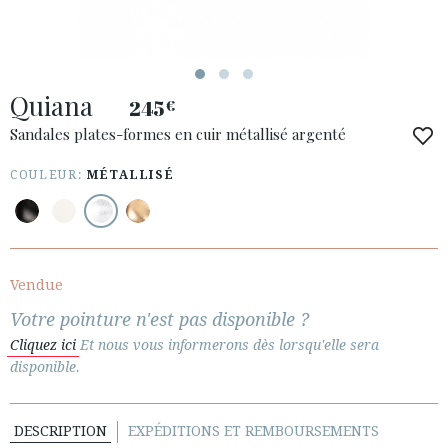
Quiana
245
€
ACCÈS À MA COMMANDE
Sandales plates-formes en cuir métallisé argenté
ESPAÑOL
ENGLISH
COULEUR:
MÉTALLISÉ
PAYS: LATVIJA
· SERVICE CLIENT
· EXPÉDITIONS
Vendue
· CHANGEMENTS ET REMBOURSEMENTS
Votre pointure n'est pas disponible ?
· POLITIQUE DE CONFIDENTIALITÉ
Cliquez ici
Et nous vous informerons dès lorsqu'elle sera
· TERMES ET CONDITIONS
disponible.
· INFORMATION LÉGALE
DESCRIPTION
EXPÉDITIONS ET REMBOURSEMENTS





