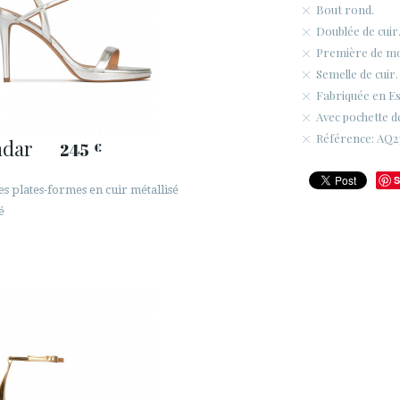
Bout rond.
Doublée de cuir
Première de m
Semelle de cuir.
Fabriquée en E
Avec pochette d
Référence: AQ2
ndar
245
€
S
s plates-formes en cuir métallisé
é