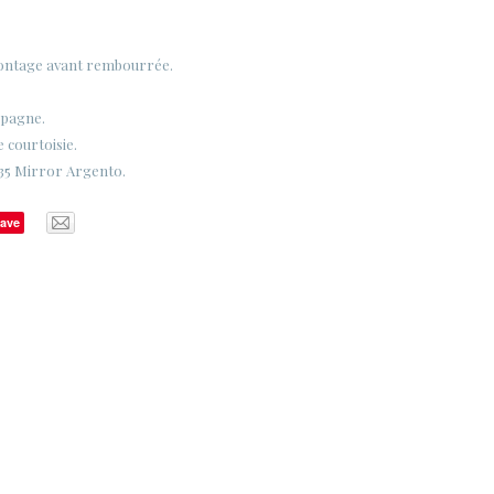
.
ontage avant rembourrée.
spagne.
e courtoisie.
35 Mirror Argento.
ave