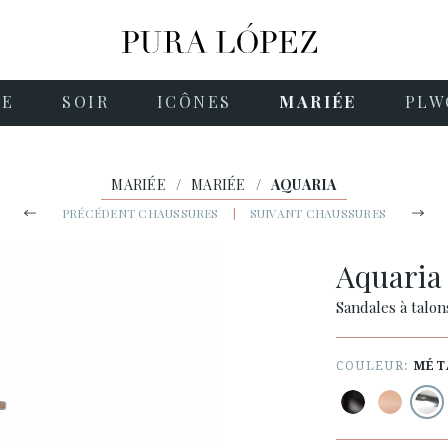
NE
SOIR
ICÔNES
MARIÉE
PLW
MARIÉE
/
MARIÉE
/
AQUARIA
PRÉCÉDENT CHAUSSURES
|
SUIVANT CHAUSSURES
Aquari
Sandales à talo
COULEUR:
MÉT