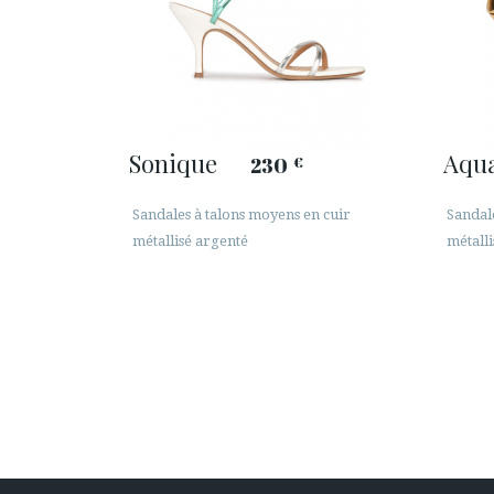
Sonique
Aqua
230
€
Sandales à talons moyens en cuir
Sandal
métallisé argenté
métall