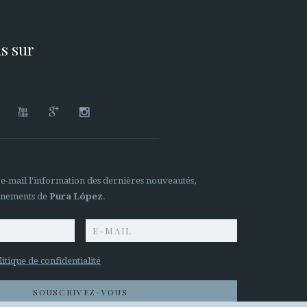
s sur




 e-mail l'information des dernières nouveautés,
ènements de
Pura López
.
litique de confidentialité
SOUSCRIVEZ-VOUS