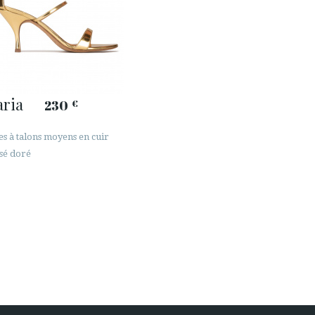
ria
230
€
es à talons moyens en cuir
isé doré