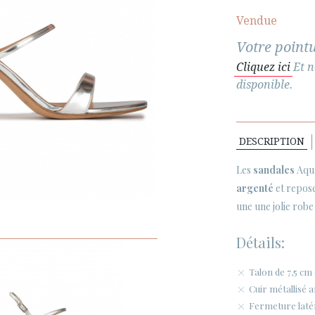
Vendue
Votre pointu
Cliquez ici
Et n
disponible.
DESCRIPTION
Les
sandales
Aqua
argenté
et repose
une une jolie robe 
Détails:
Talon de 7,5 cm
Cuir métallisé 
Fermeture latér