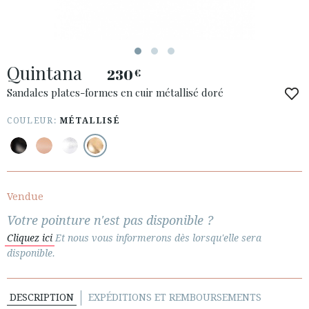
Quintana
230
€
ACCÈS À MA COMMANDE
Sandales plates-formes en cuir métallisé doré
ESPAÑOL
ENGLISH
COULEUR:
MÉTALLISÉ
PAYS: FRANCE
· SERVICE CLIENT
· EXPÉDITIONS
Vendue
· CHANGEMENTS ET REMBOURSEMENTS
Votre pointure n'est pas disponible ?
· POLITIQUE DE CONFIDENTIALITÉ
Cliquez ici
Et nous vous informerons dès lorsqu'elle sera
· TERMES ET CONDITIONS
disponible.
· INFORMATION LÉGALE
DESCRIPTION
EXPÉDITIONS ET REMBOURSEMENTS





