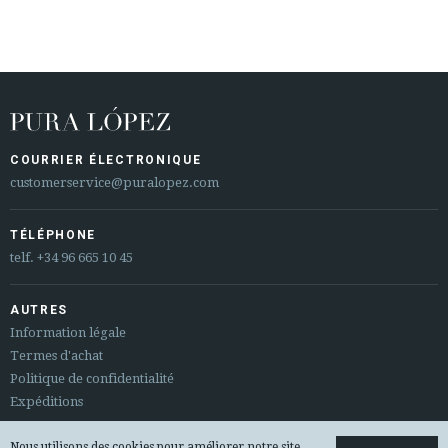
COURRIER ÉLECTRONIQUE
customerservice@puralopez.com
TÉLÉPHONE
telf.
+34 96 665 10 45
AUTRES
Information légale
Termes d'achat
Politique de confidentialité
Expéditions
Nous utilisons des cookies pour améliorer notre site
Sitemap