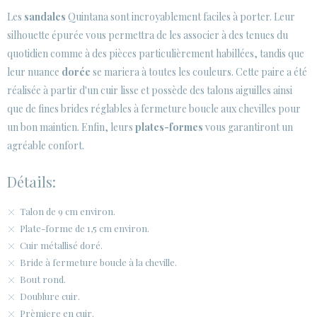
Les
sandales
Quintana sont incroyablement faciles à porter. Leur
ESPACE CLIENTS B2B
silhouette épurée vous permettra de les associer à des tenues du
quotidien comme à des pièces particulièrement habillées, tandis que
SECURE WEB SSL CERTIFICATE
© 2026 PURA LOPEZ
leur nuance
dorée
se mariera à toutes les couleurs. Cette paire a été
réalisée à partir d'un cuir lisse et possède des talons aiguilles ainsi
que de fines brides réglables à fermeture boucle aux chevilles pour
un bon maintien. Enfin, leurs
plates-formes
vous garantiront un
agréable confort.
Détails:
Talon de 9 cm environ.
Plate-forme de 1,5 cm environ.
Cuir métallisé doré.
Bride à fermeture boucle à la cheville.
Bout rond.
Doublure cuir.
Prèmiere en cuir.