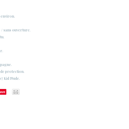
 environ.
 / sans ouverture.
tu.
r.
spagne.
 de protection.
07 Kid Nude.
ave