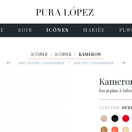
NE
SOIR
ICÔNES
MARIÉE
PLW
ICÔNES
/
ICÔNES
/
KAMERON
PRÉCÉDENT CHAUSSURES
|
SUIVANT CHAUSSURES
Kamero
Escarpins à talo
COULEUR:
NUD