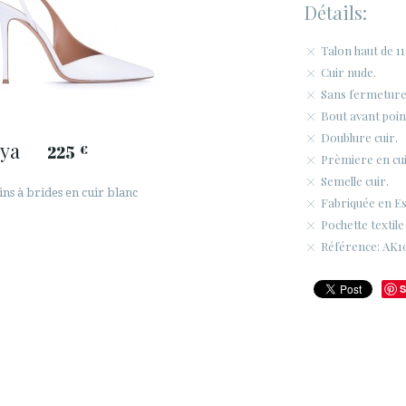
Détails:
Talon haut de 11
Cuir nude.
Sans fermeture
Bout avant poin
Doublure cuir.
ya
225
€
Prèmiere en cui
Semelle cuir.
ns à brides en cuir blanc
Fabriquée en E
Pochette textile
Référence: AK1
S