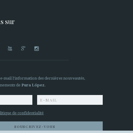
s sur




 e-mail l'information des dernières nouveautés,
ènements de
Pura López
.
litique de confidentialité
SOUSCRIVEZ-VOUS