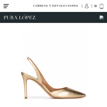
0
CAMBIOS Y DEVOLUCIONES
Ver todo
Novedades
Zapatos
Sandalias
Cuñas-plataformas
Tacon alto
Tacon medio
Planos