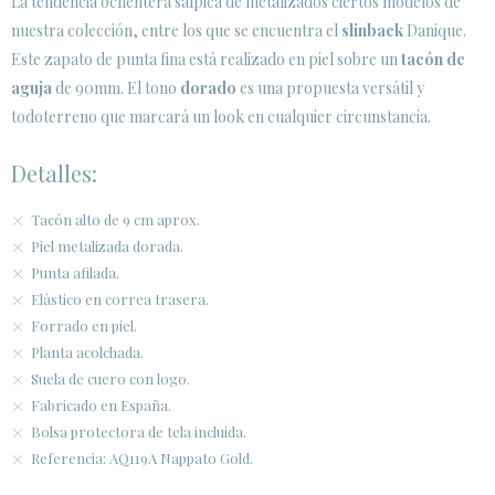
La tendencia ochentera salpica de metalizados ciertos modelos de
· AVISO LEGAL
nuestra colección, entre los que se encuentra el
slinback
Danique.
Este zapato de punta fina está realizado en piel sobre un
tacón de






aguja
de 90mm. El tono
dorado
es una propuesta versátil y
todoterreno que marcará un look en cualquier circunstancia.
ÁREA DE CLIENTES B2B
Detalles:
SECURE WEB SSL CERTIFICATE
© 2026 PURA LOPEZ
Tacón alto de 9 cm aprox.
Piel metalizada dorada.
Punta afilada.
Elástico en correa trasera.
Forrado en piel.
Planta acolchada.
Suela de cuero con logo.
Fabricado en España.
Bolsa protectora de tela incluida.
Referencia: AQ119A Nappato Gold.