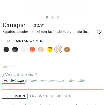
Danique
225
€
Zapatos dorados de piel con tacón stiletto y punta fina
COLOR:
METALIZADOS
ACCESO A MI PEDIDO
ESPAÑOL
ENGLISH
PAÍS: ESPAÑA (PENINSULA Y BALEARES)
Vendida
¿No está tu talla?
· ATENCIÓN AL CLIENTE
Haz click aquí
y te avisaremos cuando esté disponible.
· ENVÍOS
· CAMBIOS Y DEVOLUCIONES
· POLÍTICA DE PRIVACIDAD
DESCRIPCIÓN
ENVÍOS Y DEVOLUCIONES
· TÉRMINOS Y CONDICIONES