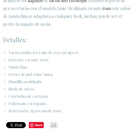
Si adoras los
zapatos
de
tacón alto en bloque
estamos seguros de
SECURE WEB SSL CERTIFICATE
© 2026 PURA LOPEZ
qeu acertarás con el modelo Janie. Realizado en ante
rosa
este salón
de punta fina se adaptará a cualquier look, incluso puede ser el
perfecto zapato de novia.
Detalles:
Tacón ancho forrado de 10,5 cm aprox.
Exterior en ante rosa.
Punta fina.
Forro de piel color nuez.
Plantilla acolchada.
Suela de cuero.
Con bolsa de cortesía.
Fabricado en España.
Referencia: AJ200 suede rose.
Save