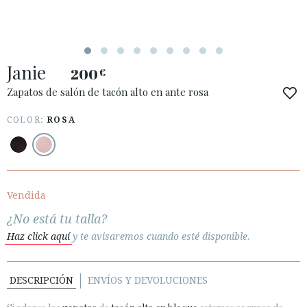
ACCESO A MI PEDIDO
Janie
ESPAÑOL
ENGLISH
200
€
Zapatos de salón de tacón alto en ante rosa
PAÍS: ESPAÑA (PENINSULA Y BALEARES)
COLOR:
ROSA
· ATENCIÓN AL CLIENTE
· ENVÍOS
· CAMBIOS Y DEVOLUCIONES
· POLÍTICA DE PRIVACIDAD
Vendida
· TÉRMINOS Y CONDICIONES
¿No está tu talla?
· AVISO LEGAL
Haz click aquí
y te avisaremos cuando esté disponible.






DESCRIPCIÓN
ENVÍOS Y DEVOLUCIONES
ÁREA DE CLIENTES B2B