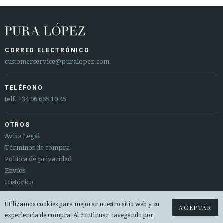
CORREO ELECTRÓNICO
customerservice@puralopez.com
TELÉFONO
telf.
+34 96 665 10 45
OTROS
Aviso Legal
Términos de compra
Política de privacidad
Envíos
Histórico
Sitemap
Utilizamos cookies para mejorar nuestro sitio web y su
Cambios y devoluciones
ACEPTAR
experiencia de compra. Al continuar navegando por