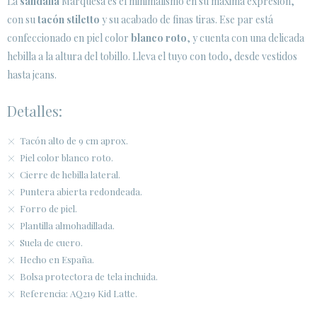
La
sandalia
Marquesa es el minimalismo en su máxima expresión,
con su
tacón stiletto
y su acabado de finas tiras. Ese par está
ÁREA DE CLIENTES B2B
confeccionado en piel color
blanco roto
, y cuenta con una delicada
SECURE WEB SSL CERTIFICATE
© 2026 PURA LOPEZ
hebilla a la altura del tobillo. Lleva el tuyo con todo, desde vestidos
hasta jeans.
Detalles:
Tacón alto de 9 cm aprox.
Piel color blanco roto.
Cierre de hebilla lateral.
Puntera abierta redondeada.
Forro de piel.
Plantilla almohadillada.
Suela de cuero.
Hecho en España.
Bolsa protectora de tela incluida.
Referencia: AQ219 Kid Latte.