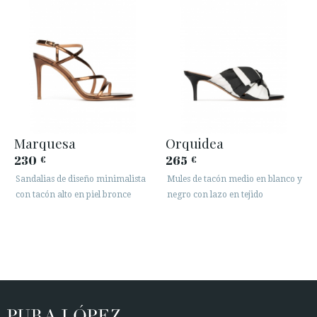
Marquesa
Orquidea
230
265
€
€
Sandalias de diseño minimalista
Mules de tacón medio en blanco y
con tacón alto en piel bronce
negro con lazo en tejido