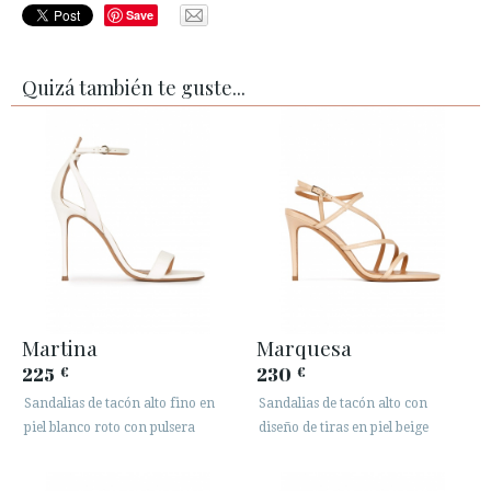
Save
Quizá también te guste...
Martina
Marquesa
225
230
€
€
Sandalias de tacón alto fino en
Sandalias de tacón alto con
piel blanco roto con pulsera
diseño de tiras en piel beige