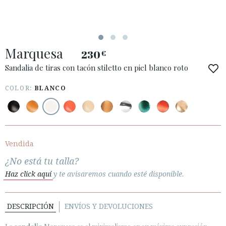
Marquesa
230
€
ACCESO A MI PEDIDO
Sandalia de tiras con tacón stiletto en piel blanco roto
ESPAÑOL
ENGLISH
COLOR:
BLANCO
PAÍS: ESPAÑA (PENINSULA Y BALEARES)
· ATENCIÓN AL CLIENTE
· ENVÍOS
Vendida
· CAMBIOS Y DEVOLUCIONES
¿No está tu talla?
· POLÍTICA DE PRIVACIDAD
Haz click aquí
y te avisaremos cuando esté disponible.
· TÉRMINOS Y CONDICIONES
· AVISO LEGAL
DESCRIPCIÓN
ENVÍOS Y DEVOLUCIONES





