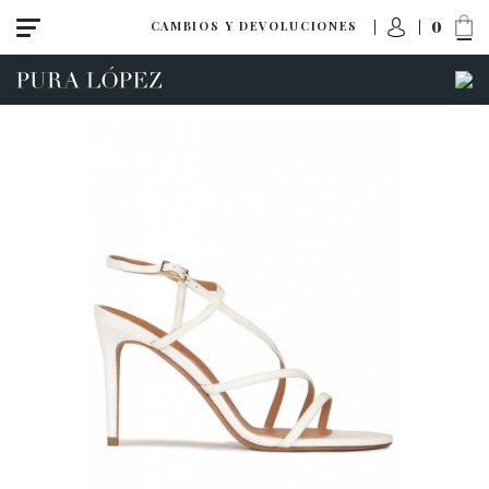
0
CAMBIOS Y DEVOLUCIONES
Ver todo
Zapatos
Sandalias
Tacón alto
Tacón medio