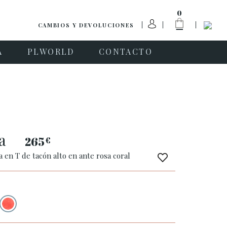
0
CAMBIOS Y DEVOLUCIONES
A
PLWORLD
CONTACTO
sa
265
€
ra en T de tacón alto en ante rosa coral