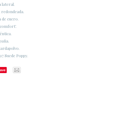
 lateral.
a redondeada.
a de cuero.
 comfort'.
éntica.
paña.
uardapolvo.
17 Suede Poppy.
ave