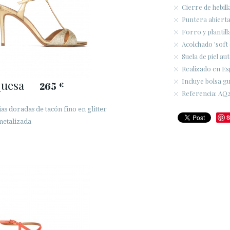
Cierre de hebilla
Puntera abiert
Forro y plantill
Acolchado 'soft
Suela de piel aut
Realizado en Es
Incluye bolsa g
quesa
265
€
Referencia: AQ2
as doradas de tacón fino en glitter
S
metalizada