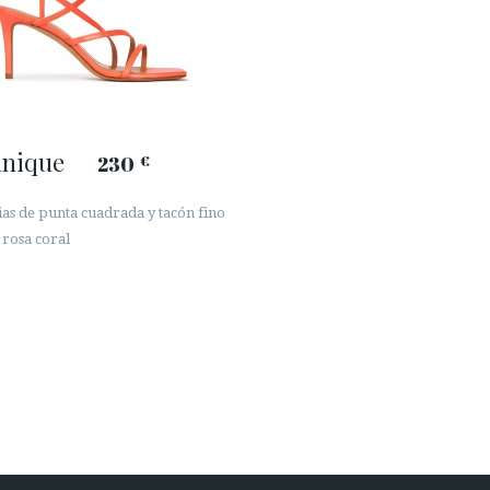
inique
230
€
ias de punta cuadrada y tacón fino
 rosa coral