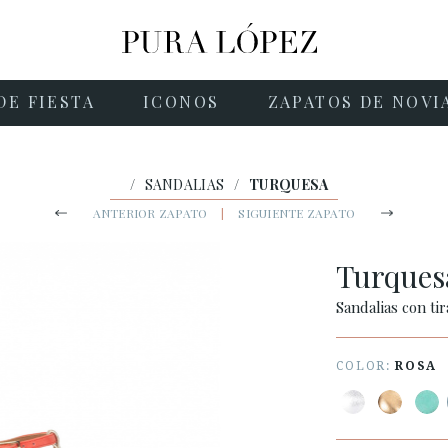
DE FIESTA
ICONOS
ZAPATOS DE NOVI
/
SANDALIAS
/
TURQUESA
ANTERIOR ZAPATO
|
SIGUIENTE ZAPATO
Turque
Sandalias con ti
COLOR:
ROSA