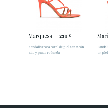
Marquesa
Mar
230
€
Sandalias rosa coral de piel con tacón
Sandal
alto y punta redonda
en piel