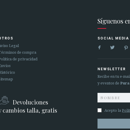
Síguenos e
OTROS
SOCIAL MEDIA


Aviso Legal
Términos de compra
Política de privacidad
Envíos
NEWSLETTER
Histórico
Recibe en tu e-ma
Sitemap
y eventos de
Pura
Devoluciones
y cambios talla, gratis
Acepto la
Polí