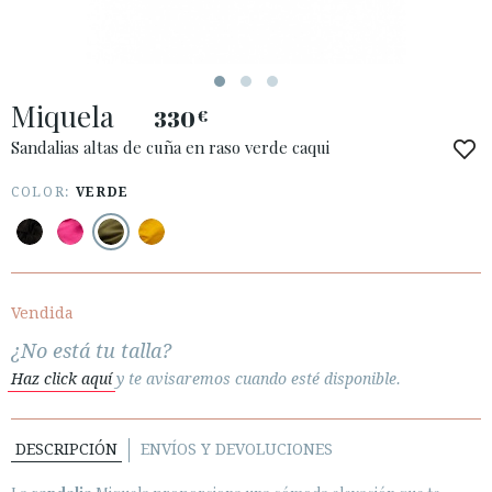
ESPAÑOL
ENGLISH
PAÍS: ESPAÑA (PENINSULA Y BALEARES)
Miquela
330
€
· ATENCIÓN AL CLIENTE
· ENVÍOS
Sandalias altas de cuña en raso verde caqui
· CAMBIOS Y DEVOLUCIONES
COLOR:
VERDE
· POLÍTICA DE PRIVACIDAD
· TÉRMINOS Y CONDICIONES
· AVISO LEGAL
Vendida






¿No está tu talla?
Haz click aquí
y te avisaremos cuando esté disponible.
ÁREA DE CLIENTES B2B
SECURE WEB SSL CERTIFICATE
© 2026 PURA LOPEZ
DESCRIPCIÓN
ENVÍOS Y DEVOLUCIONES