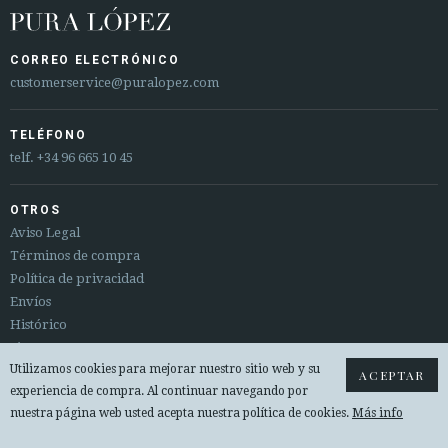
CORREO ELECTRÓNICO
customerservice@puralopez.com
TELÉFONO
telf.
+34 96 665 10 45
OTROS
Aviso Legal
Términos de compra
Política de privacidad
Envíos
Histórico
Sitemap
Utilizamos cookies para mejorar nuestro sitio web y su
Cambios y devoluciones
ACEPTAR
experiencia de compra. Al continuar navegando por
nuestra página web usted acepta nuestra política de cookies.
Más info
© 2026 PURA LOPEZ