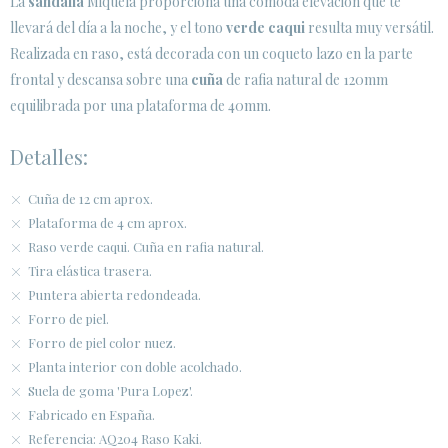
La
sandalia
Miquela proporciona una cómoda elevación que te
llevará del día a la noche, y el tono
verde caqui
resulta muy versátil.
Realizada en raso, está decorada con un coqueto lazo en la parte
frontal y descansa sobre una
cuña
de rafia natural de 120mm
equilibrada por una plataforma de 40mm.
Detalles:
Cuña de 12 cm aprox.
Plataforma de 4 cm aprox.
Raso verde caqui. Cuña en rafia natural.
Tira elástica trasera.
Puntera abierta redondeada.
Forro de piel.
Forro de piel color nuez.
Planta interior con doble acolchado.
Suela de goma 'Pura Lopez'.
Fabricado en España.
Referencia: AQ204 Raso Kaki.