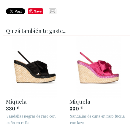
Save
Quizá también te guste...
Miquela
Miquela
330
330
€
€
Sandalias negras de raso con
Sandalias de cuña en raso fucsia
cuña en rafia
con lazo