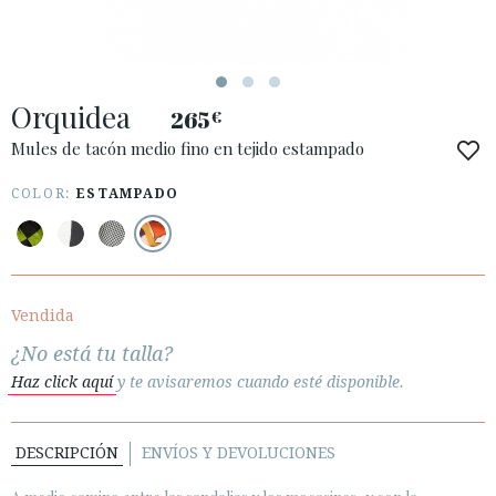
ESPAÑOL
ENGLISH
PAÍS: ESPAÑA (PENINSULA Y BALEARES)
Orquidea
265
€
· ATENCIÓN AL CLIENTE
· ENVÍOS
Mules de tacón medio fino en tejido estampado
· CAMBIOS Y DEVOLUCIONES
COLOR:
ESTAMPADO
· POLÍTICA DE PRIVACIDAD
· TÉRMINOS Y CONDICIONES
· AVISO LEGAL
Vendida






¿No está tu talla?
Haz click aquí
y te avisaremos cuando esté disponible.
ÁREA DE CLIENTES B2B
SECURE WEB SSL CERTIFICATE
© 2026 PURA LOPEZ
DESCRIPCIÓN
ENVÍOS Y DEVOLUCIONES