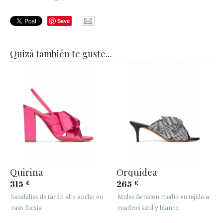
Save
Quizá también te guste...
Quirina
Orquidea
315
265
€
€
Sandalias de tacón alto ancho en
Mules de tacón medio en tejido a
raso fucsia
cuadros azul y blanco