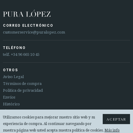
CORREO ELECTRÓNICO
customerservice@puralopez.com
TELÉFONO
telf.
+34 96 665 10 45
OTROS
Aviso Legal
Términos de compra
Política de privacidad
Envíos
Histórico
Sitemap
Utilizamos cookies para mejorar nuestro sitio web y su
Cambios y devoluciones
ACEPTAR
experiencia de compra. Al continuar navegando por
nuestra página web usted acepta nuestra política de cookies.
Más info
© 2026 PURA LOPEZ