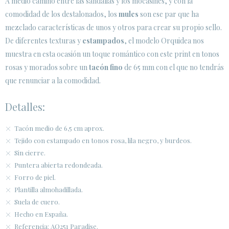
A medio camino entre las sandalias y los mocasines, y con la
comodidad de los destalonados, los
mules
son ese par que ha
mezclado características de unos y otros para crear su propio sello.
De diferentes texturas y
estampados
, el modelo Orquidea nos
muestra en esta ocasión un toque romántico con este print en tonos
rosas y morados sobre un
tacón fino
de 65 mm con el que no tendrás
que renunciar a la comodidad.
Detalles:
Tacón medio de 6,5 cm aprox.
Tejido con estampado en tonos rosa, lila negro, y burdeos.
Sin cierre.
Puntera abierta redondeada.
Forro de piel.
Plantilla almohadillada.
Suela de cuero.
Hecho en España.
Referencia: AQ251 Paradise.