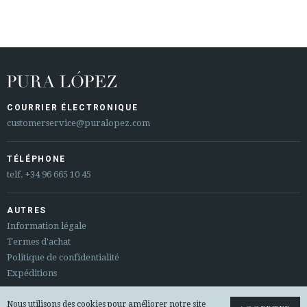
COURRIER ÉLECTRONIQUE
customerservice@puralopez.com
TÉLÉPHONE
telf.
+34 96 665 10 45
AUTRES
Information légale
Termes d'achat
Politique de confidentialité
Expéditions
Sitemap
Nous utilisons des cookies pour améliorer notre site