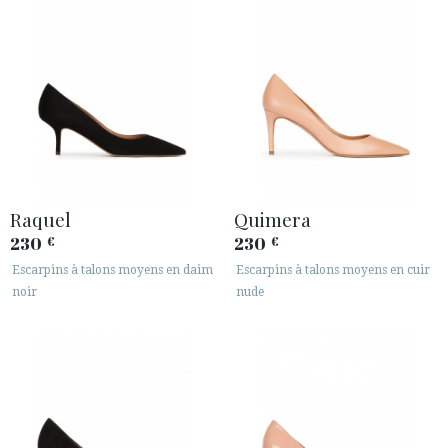
SECURE WEB SSL CERTIFICATE
© 2026 PURA LOPEZ
Raquel
Quimera
230
230
€
€
Escarpins à talons moyens en daim
Escarpins à talons moyens en cuir
noir
nude