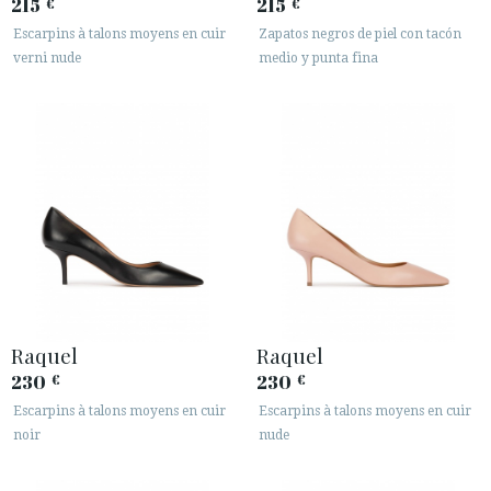
215
215
€
€
Escarpins à talons moyens en cuir
Zapatos negros de piel con tacón
verni nude
medio y punta fina
ACCÈS À MA COMMANDE
ESPAÑOL
ENGLISH
PAYS: EESTI / ESTONIA
· SERVICE CLIENT
· EXPÉDITIONS
· CHANGEMENTS ET REMBOURSEMENTS
· POLITIQUE DE CONFIDENTIALITÉ
· TERMES ET CONDITIONS
Raquel
Raquel
· INFORMATION LÉGALE
230
230
€
€
Escarpins à talons moyens en cuir
Escarpins à talons moyens en cuir






noir
nude
ESPACE CLIENTS B2B