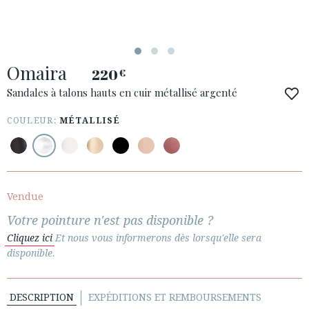
Omaira
220
€
ACCÈS À MA COMMANDE
Sandales à talons hauts en cuir métallisé argenté
ESPAÑOL
ENGLISH
COULEUR:
MÉTALLISÉ
PAYS: ÖSTERREICH / AUSTRIA
· SERVICE CLIENT
· EXPÉDITIONS
Vendue
· CHANGEMENTS ET REMBOURSEMENTS
Votre pointure n'est pas disponible ?
· POLITIQUE DE CONFIDENTIALITÉ
Cliquez ici
Et nous vous informerons dès lorsqu'elle sera
· TERMES ET CONDITIONS
disponible.
· INFORMATION LÉGALE
DESCRIPTION
EXPÉDITIONS ET REMBOURSEMENTS





