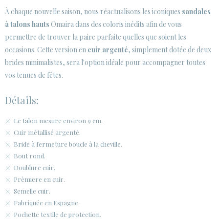
À chaque nouvelle saison, nous réactualisons les iconiques
sandales
ESPACE CLIENTS B2B
à talons hauts
Omaira dans des coloris inédits afin de vous
permettre de trouver la paire parfaite quelles que soient les
SECURE WEB SSL CERTIFICATE
© 2026 PURA LOPEZ
occasions. Cette version en
cuir argenté
, simplement dotée de deux
brides minimalistes, sera l'option idéale pour accompagner toutes
vos tenues de fêtes.
Détails:
Le talon mesure environ 9 cm.
Cuir métallisé argenté.
Bride à fermeture boucle à la cheville.
Bout rond.
Doublure cuir.
Prèmiere en cuir.
Semelle cuir.
Fabriquée en Espagne.
Pochette textile de protection.