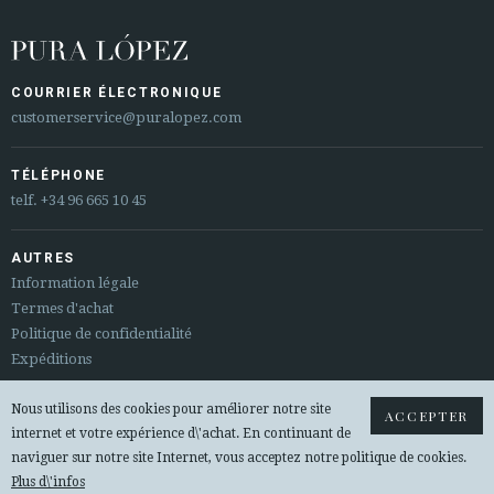
COURRIER ÉLECTRONIQUE
customerservice@puralopez.com
TÉLÉPHONE
telf.
+34 96 665 10 45
AUTRES
Information légale
Termes d'achat
Politique de confidentialité
Expéditions
Nous utilisons des cookies pour améliorer notre site
Sitemap
ACCEPTER
internet et votre expérience d\'achat. En continuant de
Changements et remboursements
naviguer sur notre site Internet, vous acceptez notre politique de cookies.
Plus d\'infos
© 2026 PURA LOPEZ