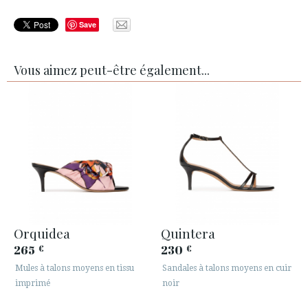
Save
Vous aimez peut-être également...
Orquidea
Quintera
265
230
€
€
Mules à talons moyens en tissu
Sandales à talons moyens en cuir
imprimé
noir