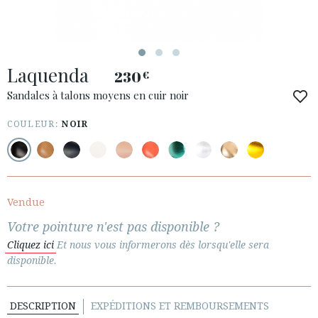
ESPAÑOL
ENGLISH
PAYS: FRANCE
Laquenda
· SERVICE CLIENT
230
€
· EXPÉDITIONS
Sandales à talons moyens en cuir noir
· CHANGEMENTS ET REMBOURSEMENTS
COULEUR:
NOIR
· POLITIQUE DE CONFIDENTIALITÉ
· TERMES ET CONDITIONS
· INFORMATION LÉGALE
Vendue






Votre pointure n'est pas disponible ?
Cliquez ici
Et nous vous informerons dès lorsqu'elle sera
ESPACE CLIENTS B2B
disponible.
SECURE WEB SSL CERTIFICATE
© 2026 PURA LOPEZ
DESCRIPTION
EXPÉDITIONS ET REMBOURSEMENTS